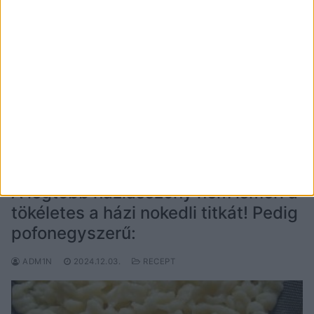
Igazi nyírségi sztrapacska recept: csakis savanyú
káposztával készülhet A sztrapacska egy igazi
magyaros étel, amelyet egyszerű alapanyagokból
készíthetsz el. Szabolcsban mi mindig így készítettük,
máshogy…
OLVASS TOVÁBB →
A legtöbb háziasszony nem ismeri a
tökéletes a házi nokedli titkát! Pedig
pofonegyszerű:
ADM1N
2024.12.03.
RECEPT