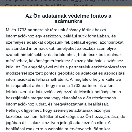
Sosem elég belőle… Ilyet a
gyorséttermekben sem kapni!
Az Ön adatainak védelme fontos a
számunkra
ADM1N
2025.11.27.
RECEPT
Mi és 1733 partnereink tárolunk és/vagy férünk hozzá
információkhoz egy eszközön, például sütik formájában, és
személyes adatokat dolgozunk fel, például egyedi azonosítókat
és standard információkat, amelyeket az eszköz személyre
szabott hirdetésekhez és tartalomhoz, hirdetések és tartalmak
méréséhez, közönségmérésekhez és szolgáltatásfejlesztéshez
küld.
Az Ön engedélyével mi és a partnereink eszközleolvasásos
módszerrel szerzett pontos geolokációs adatokat és azonosítási
információkat is felhasználhatunk. A megfelelő helyre kattintva
hozzájárulhat ahhoz, hogy mi és a 1733 partnereink a fent
leírtak szerint adatkezelést végezzünk. Másik lehetőségként a
10 perces vacsora: Egy baj van vele! Sosem elég
hozzájárulás megadása vagy elutasítása előtt részletesebb
belőle… Ilyet a gyorséttermekben sem kapni! Ha egy
információkhoz juthat, és megváltoztathatja beállításait.
igazán gyors, egyszerű és ízletes vacsorára vágysz,
Felhívjuk figyelmét, hogy személyes adatainak bizonyos
akkor…
kezeléséhez nem feltétlenül szükséges az Ön hozzájárulása, de
jogában áll tiltakozni az ilyen jellegű adatkezelés ellen. A
OLVASS TOVÁBB →
beállításai csak erre a weboldalra érvényesek. Bármikor