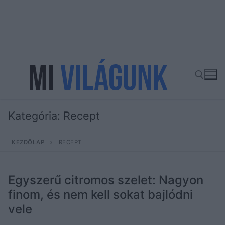
Ugrás
a
tartalomra
Kategória:
Recept
Keresése:
KEZDŐLAP
RECEPT
Egyszerű citromos szelet: Nagyon
finom, és nem kell sokat bajlódni
vele