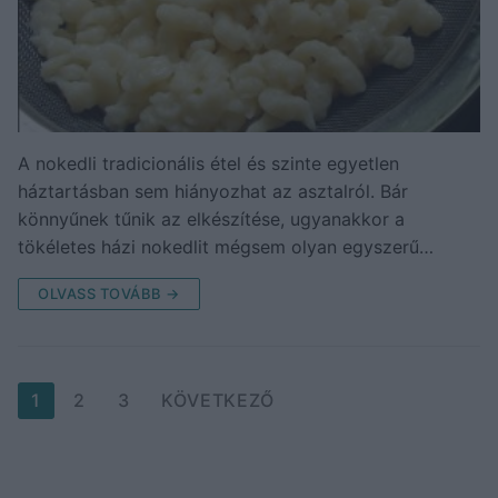
A nokedli tradicionális étel és szinte egyetlen
háztartásban sem hiányozhat az asztalról. Bár
könnyűnek tűnik az elkészítése, ugyanakkor a
tökéletes házi nokedlit mégsem olyan egyszerű…
OLVASS TOVÁBB →
Bejegyzések
1
2
3
KÖVETKEZŐ
lapozása