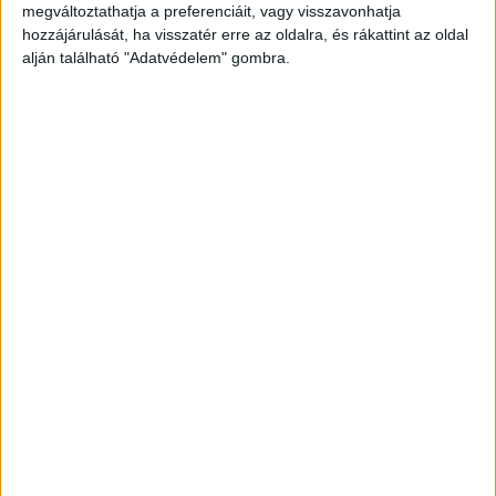
megváltoztathatja a preferenciáit, vagy visszavonhatja
hozzájárulását, ha visszatér erre az oldalra, és rákattint az oldal
alján található "Adatvédelem" gombra.
Legfinomabb házi kenyér este
bedagasztom, reggel pedig már
süthető is. A család azt se várja
meg, hogy kihűljön már eszik is!
ADM1N
2025.11.14.
RECEPT
Legfinomabb házi kenyér: Este bedagasztom, reggel