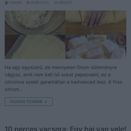
ADM1N
2026.03.11.
RECEPT
Ha egy egyszerű, de mennyeien finom süteményre
vágysz, amit nem kell túl sokat pepecselni, ez a
citromos szelet garantáltan a kedvenced lesz. A friss
citrom…
OLVASS TOVÁBB →
10 perces vacsora: Egy baj van vele!