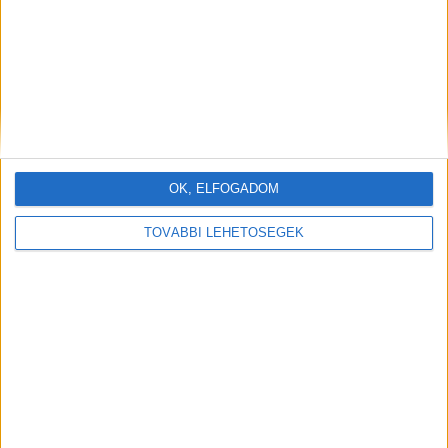
OK, ELFOGADOM
Hogyan készítsünk ropogós kívül, omlós belül sült
hekkfilét – egyszerű és ízletes vacsora recept Ez a
TOVÁBBI LEHETŐSÉGEK
recept megmutatja, hogyan készíthetünk ropogós,
mégis szaftos hekkfilét kevés…
OLVASS TOVÁBB →
Rég elfeledett 35 éves nokedli
recept, ilyet finomat még biztosan