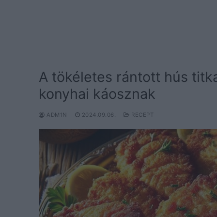
A tökéletes rántott hús tit
konyhai káosznak
ADM1N
2024.09.06.
RECEPT