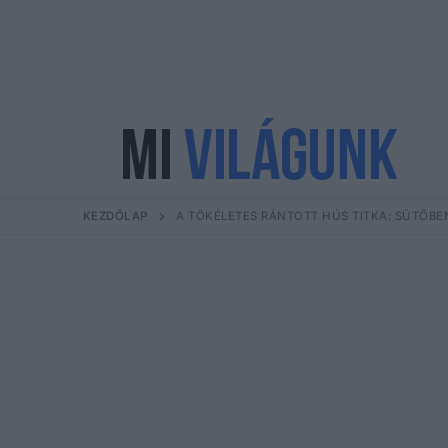
Ugrás
a
tartalomra
KEZDŐLAP
A TÖKÉLETES RÁNTOTT HÚS TITKA: SÜTŐBE