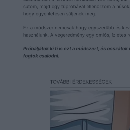
sütöm, majd egy tűpróbával ellenőrzöm a húsoka
hogy egyenletesen süljenek meg.
Ez a módszer nemcsak hogy egyszerűbb és kevé
használunk. A végeredmény egy omlós, ízletes r
Próbáljátok ki ti is ezt a módszert, és osszát
fogtok csalódni.