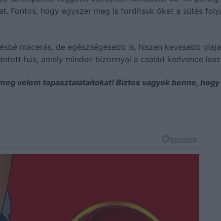
t. Fontos, hogy egyszer meg is fordítsuk őket a sütés fol
sbé macerás, de egészségesebb is, hiszen kevesebb olaja
ántott hús, amely minden bizonnyal a család kedvence lesz
ok meg velem tapasztalataitokat! Biztos vagyok benne, hog