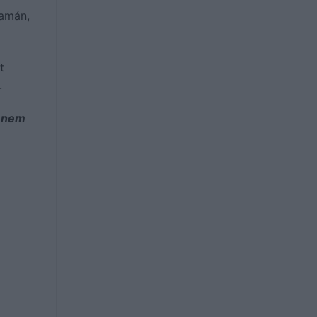
yamán,
t
.
y nem