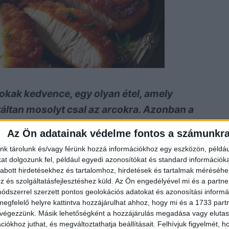
okak kedvence, egy olyan étel, amely
áltan mosolyt csal az arcokra. Azonban a
bő olajban sütve – gyakran okoz fejfájást a
Az Ön adatainak védelme fontos a számunkr
kerülhetetlen olajszag, és a végtelen takarítás.
nk tárolunk és/vagy férünk hozzá információkhoz egy eszközön, példáu
 van egy egyszerűbb, kevésbé pepecselős
t dolgozunk fel, például egyedi azonosítókat és standard információk
abott hirdetésekhez és tartalomhoz, hirdetések és tartalmak méréséhe
gkönnyíti az életünket, de egyben
és szolgáltatásfejlesztéshez küld.
Az Ön engedélyével mi és a partne
nál?
dszerrel szerzett pontos geolokációs adatokat és azonosítási informác
megfelelő helyre kattintva hozzájárulhat ahhoz, hogy mi és a 1733 partne
 végezzünk. Másik lehetőségként a hozzájárulás megadása vagy elutasí
k. A rántott hús sütőben való elkészítése forradalmasítja a 
iókhoz juthat, és megváltoztathatja beállításait.
Felhívjuk figyelmét, 