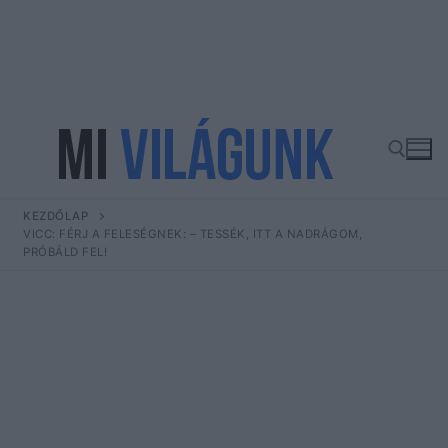
Ugrás
a
tartalomra
KEZDŐLAP
Keresése:
VICC: FÉRJ A FELESÉGNEK: – TESSÉK, ITT A NADRÁGOM,
PRÓBÁLD FEL!