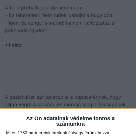
A férfi próbálkozik, de nem megy:
– Ez lehetetlen! Nem tudok bebújni a bugyidba!
– Igen, és ez így is marad, ha nem változtatsz a
pökhendiségeden!
+1 vicc:
A pszichiáter azt tanácsolja a papucsférjnek, hogy
álljon végre a sarkára, és mondja meg a feleségének,
amit akar.
Az Ön adatainak védelme fontos a
Fickó hazamegy, bevágja az ajtót és kiabálni kezd a
számunkra
feleségének:
Mi és 1733 partnereink tárolunk és/vagy férünk hozzá