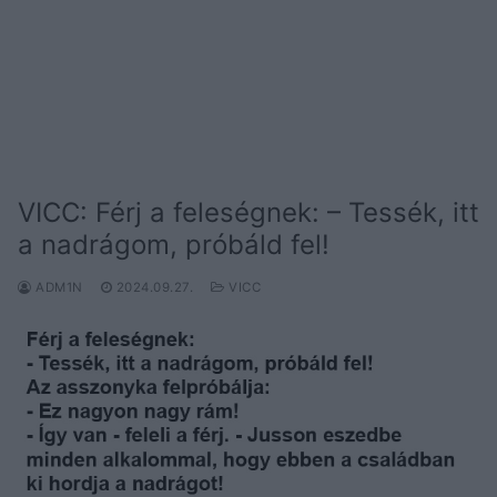
VICC: Férj a feleségnek: – Tessék, itt
a nadrágom, próbáld fel!
ADM1N
2024.09.27.
VICC