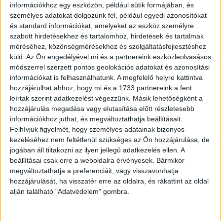
információkhoz egy eszközön, például sütik formájában, és
– Mostantól én parancsolok! Azonnal vacsorázni
személyes adatokat dolgozunk fel, például egyedi azonosítókat
akarok, aztán felmész és kikészíted a ruhámat, mert
és standard információkat, amelyeket az eszköz személyre
este a haverokkal kocsmázni megyek, te pedig itthon
szabott hirdetésekhez és tartalomhoz, hirdetések és tartalmak
maradsz és kitakarítasz!
méréséhez, közönségmérésekhez és szolgáltatásfejlesztéshez
küld.
Az Ön engedélyével mi és a partnereink eszközleolvasásos
módszerrel szerzett pontos geolokációs adatokat és azonosítási
Ja, és még valami… Tudod ki fogja megkötni
információkat is felhasználhatunk. A megfelelő helyre kattintva
legközelebb a csokornyakkendőmet?
hozzájárulhat ahhoz, hogy mi és a 1733 partnereink a fent
leírtak szerint adatkezelést végezzünk. Másik lehetőségként a
– Persze, – válaszolja a feleség hidegen – a
hozzájárulás megadása vagy elutasítása előtt részletesebb
temetkezési vállalkozó!
információkhoz juthat, és megváltoztathatja beállításait.
Felhívjuk figyelmét, hogy személyes adatainak bizonyos
kezeléséhez nem feltétlenül szükséges az Ön hozzájárulása, de
jogában áll tiltakozni az ilyen jellegű adatkezelés ellen. A
beállításai csak erre a weboldalra érvényesek. Bármikor
megváltoztathatja a preferenciáit, vagy visszavonhatja
hozzájárulását, ha visszatér erre az oldalra, és rákattint az oldal
alján található "Adatvédelem" gombra.