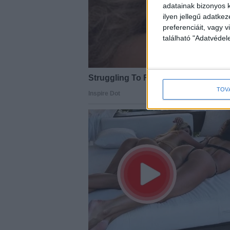
adatainak bizonyos k
ilyen jellegű adatke
preferenciáit, vagy v
található "Adatvéde
TOV