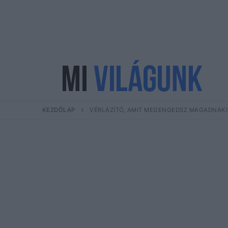
Ugrás
a
tartalomra
KEZDŐLAP
VÉRLÁZÍTÓ, AMIT MEGENGEDSZ MAGADNAK! –