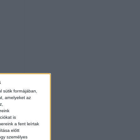
a
l sütik formájában,
at, amelyeket az
z,
reink
iókat is
reink a fent leírtak
tása előtt
hogy személyes