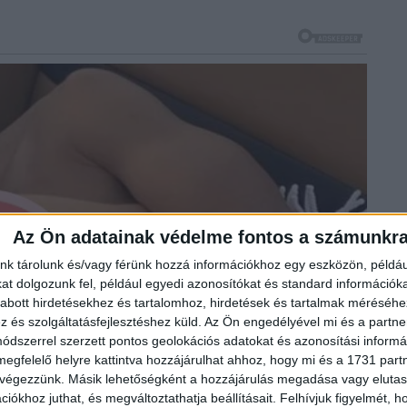
Az Ön adatainak védelme fontos a számunkr
nk tárolunk és/vagy férünk hozzá információkhoz egy eszközön, példáu
t dolgozunk fel, például egyedi azonosítókat és standard információk
abott hirdetésekhez és tartalomhoz, hirdetések és tartalmak méréséhe
és szolgáltatásfejlesztéshez küld.
Az Ön engedélyével mi és a partne
dszerrel szerzett pontos geolokációs adatokat és azonosítási informác
megfelelő helyre kattintva hozzájárulhat ahhoz, hogy mi és a 1731 partne
 végezzünk. Másik lehetőségként a hozzájárulás megadása vagy elutasí
iókhoz juthat, és megváltoztathatja beállításait.
Felhívjuk figyelmét, 