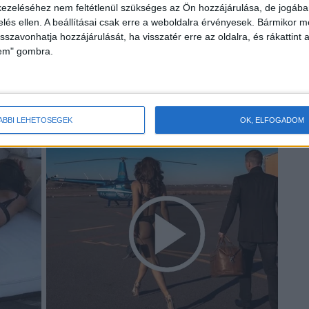
ezeléséhez nem feltétlenül szükséges az Ön hozzájárulása, de jogában 
zelés ellen. A beállításai csak erre a weboldalra érvényesek. Bármikor m
isszavonhatja hozzájárulását, ha visszatér erre az oldalra, és rákattint a
lem" gombra.
ÁBBI LEHETŐSÉGEK
OK, ELFOGADOM