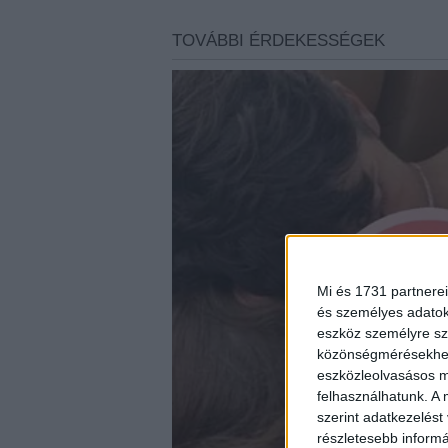
Mi és 1731 partnerei
és személyes adatoka
eszköz személyre sz
közönségmérésekhez 
eszközleolvasásos mó
felhasználhatunk. A 
szerint adatkezelést
részletesebb informác