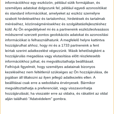
röhögés nélkül.
információkhoz egy eszközön, például sütik formájában, és
személyes adatokat dolgozunk fel, például egyedi azonosítókat
Mert akkorát csattant a hónaljam a nyakán, sajnos a
és standard információkat, amelyeket az eszköz személyre
szabott hirdetésekhez és tartalomhoz, hirdetések és tartalmak
felvételen nem hallatszódik.
méréséhez, közönségmérésekhez és szolgáltatásfejlesztéshez
küld.
Az Ön engedélyével mi és a partnereink eszközleolvasásos
Ilyenek ezek a Dancing Próbák! Egyre jobb lesz” –
módszerrel szerzett pontos geolokációs adatokat és azonosítási
olvasható a posztban, melyhez az énekesnő egy
információkat is felhasználhatunk. A megfelelő helyre kattintva
videót is csatolt.
hozzájárulhat ahhoz, hogy mi és a 1733 partnereink a fent
leírtak szerint adatkezelést végezzünk. Másik lehetőségként a
Itt láthatod, hogyan is készül Gabi és Máté a Dancing
hozzájárulás megadása vagy elutasítása előtt részletesebb
információkhoz juthat, és megváltoztathatja beállításait.
With The Stars-ra! A műsor első adását egyébként
Felhívjuk figyelmét, hogy személyes adatainak bizonyos
október utolsó hétvégéjén sugározza majd a TV2.
kezeléséhez nem feltétlenül szükséges az Ön hozzájárulása, de
jogában áll tiltakozni az ilyen jellegű adatkezelés ellen. A
beállításai csak erre a weboldalra érvényesek. Bármikor
megváltoztathatja a preferenciáit, vagy visszavonhatja
hozzájárulását, ha visszatér erre az oldalra, és rákattint az oldal
alján található "Adatvédelem" gombra.
Jöjjön akkor a beígért felvétel Gabiék próbájáról: