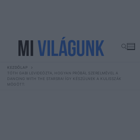
Ugrás
a
tartalomra
KEZDŐLAP
Keresése:
TÓTH GABI LEVIDEÓZTA, HOGYAN PRÓBÁL SZERELMÉVEL A
DANCING WITH THE STARSRA! ÍGY KÉSZÜLNEK A KULISSZÁK
MÖGÖTT: