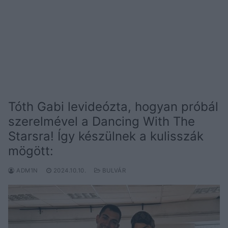
Tóth Gabi levideózta, hogyan próbál
szerelmével a Dancing With The
Starsra! Így készülnek a kulisszák
mögött:
ADM1N
2024.10.10.
BULVÁR