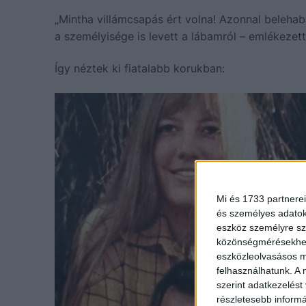
„Mintha villámcsapás ért volna! Azonnal beleha
a személyisége is levett a lábamról – emlékezet
Így néztek ki fiatalabb korukban:
Mi és 1733 partnerei
és személyes adatoka
eszköz személyre sz
közönségmérésekhez 
eszközleolvasásos mó
felhasználhatunk. A 
szerint adatkezelést
részletesebb informác