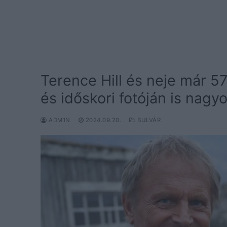
Terence Hill és neje már 57
és időskori fotóján is nagy
ADM1N
2024.09.20.
BULVÁR