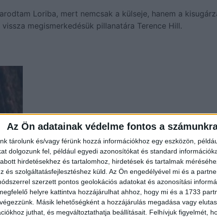
barodtam Loriba, mert nemcsak a külseje, hanem a kisugárz
t vissza megismerkedésük pillanatára Terence Hill.
Az Ön adatainak védelme fontos a számunkr
nk tárolunk és/vagy férünk hozzá információkhoz egy eszközön, példáu
t dolgozunk fel, például egyedi azonosítókat és standard információk
abott hirdetésekhez és tartalomhoz, hirdetések és tartalmak méréséhe
és szolgáltatásfejlesztéshez küld.
Az Ön engedélyével mi és a partne
dszerrel szerzett pontos geolokációs adatokat és azonosítási informác
megfelelő helyre kattintva hozzájárulhat ahhoz, hogy mi és a 1733 partne
 végezzünk. Másik lehetőségként a hozzájárulás megadása vagy elutasí
iókhoz juthat, és megváltoztathatja beállításait.
Felhívjuk figyelmét, 