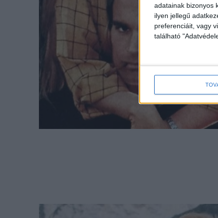
adatainak bizonyos k
ilyen jellegű adatke
preferenciáit, vagy v
található "Adatvéde
TOV