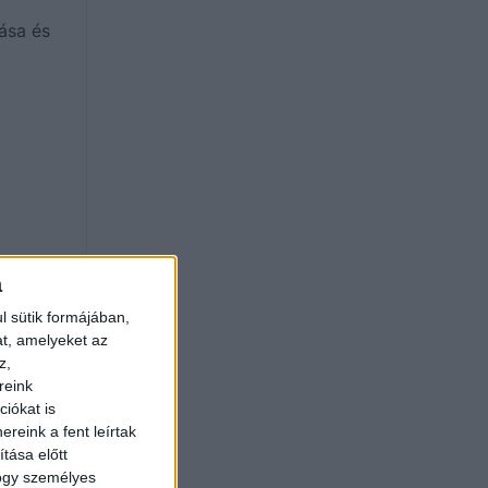
ása és
a
l sütik formájában,
at, amelyeket az
z,
reink
iókat is
reink a fent leírtak
tása előtt
hogy személyes