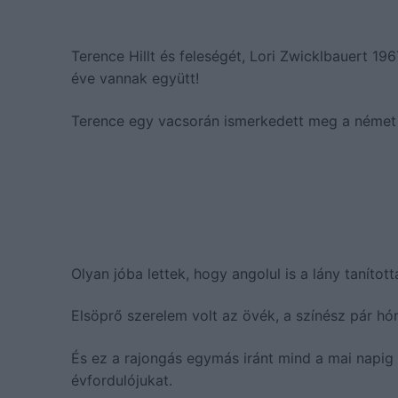
Terence Hillt és feleségét, Lori Zwicklbauert 19
éve vannak együtt!
Terence egy vacsorán ismerkedett meg a német g
Olyan jóba lettek, hogy angolul is a lány taníto
Elsöprő szerelem volt az övék, a színész pár hóna
És ez a rajongás egymás iránt mind a mai napig 
évfordulójukat.