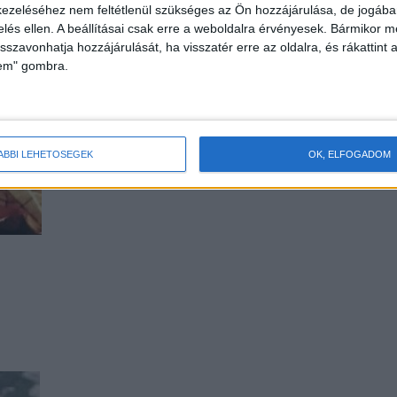
ezeléséhez nem feltétlenül szükséges az Ön hozzájárulása, de jogában 
zelés ellen. A beállításai csak erre a weboldalra érvényesek. Bármikor m
isszavonhatja hozzájárulását, ha visszatér erre az oldalra, és rákattint a
lem" gombra.
ÁBBI LEHETŐSÉGEK
OK, ELFOGADOM