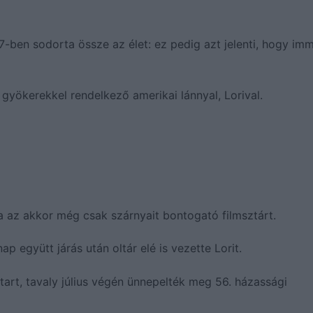
67-ben sodorta össze az élet: ez pedig azt jelenti, hogy im
yökerekkel rendelkező amerikai lánnyal, Lorival.
tta az akkor még csak szárnyait bontogató filmsztárt.
p együtt járás után oltár elé is vezette Lorit.
tart, tavaly július végén ünnepelték meg 56. házassági