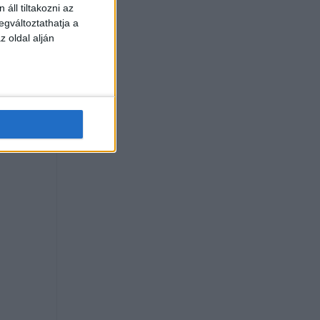
áll tiltakozni az
egváltoztathatja a
z oldal alján