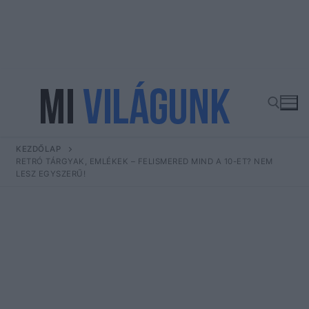
Ugrás
a
tartalomra
KEZDŐLAP
Keresése:
RETRÓ TÁRGYAK, EMLÉKEK – FELISMERED MIND A 10-ET? NEM
LESZ EGYSZERŰ!