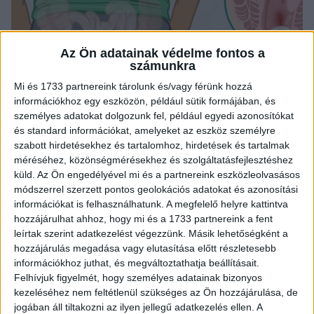
Az Ön adatainak védelme fontos a
számunkra
Mi és 1733 partnereink tárolunk és/vagy férünk hozzá
információkhoz egy eszközön, például sütik formájában, és
személyes adatokat dolgozunk fel, például egyedi azonosítókat
és standard információkat, amelyeket az eszköz személyre
szabott hirdetésekhez és tartalomhoz, hirdetések és tartalmak
méréséhez, közönségmérésekhez és szolgáltatásfejlesztéshez
küld.
Az Ön engedélyével mi és a partnereink eszközleolvasásos
módszerrel szerzett pontos geolokációs adatokat és azonosítási
információkat is felhasználhatunk. A megfelelő helyre kattintva
hozzájárulhat ahhoz, hogy mi és a 1733 partnereink a fent
leírtak szerint adatkezelést végezzünk. Másik lehetőségként a
hozzájárulás megadása vagy elutasítása előtt részletesebb
információkhoz juthat, és megváltoztathatja beállításait.
Felhívjuk figyelmét, hogy személyes adatainak bizonyos
kezeléséhez nem feltétlenül szükséges az Ön hozzájárulása, de
jogában áll tiltakozni az ilyen jellegű adatkezelés ellen. A