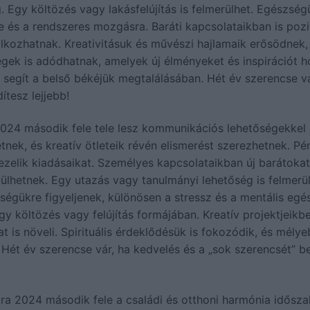
 Egy költözés vagy lakásfelújítás is felmerülhet. Egészség
re és a rendszeres mozgásra. Baráti kapcsolataikban is pozi
álkozhatnak. Kreativitásuk és művészi hajlamaik erősödnek,
égek is adódhatnak, amelyek új élményeket és inspirációt h
mi segít a belső békéjük megtalálásában. Hét év szerencse vá
ítesz lejjebb!
 2024 második fele tele lesz kommunikációs lehetőségekkel 
nek, és kreatív ötleteik révén elismerést szerezhetnek. Pé
kezelik kiadásaikat. Személyes kapcsolataikban új barátokat
ülhetnek. Egy utazás vagy tanulmányi lehetőség is felmerül
ségükre figyeljenek, különösen a stressz és a mentális eg
y költözés vagy felújítás formájában. Kreatív projektjeikb
t is növeli. Spirituális érdeklődésük is fokozódik, és mély
 Hét év szerencse vár, ha kedvelés és a „sok szerencsét” b
mára 2024 második fele a családi és otthoni harmónia idősz