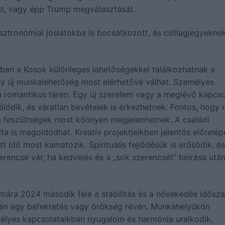
st, vagy épp Trump megválasztását.
ztronómiai jóslatokba is bocsátkozott, és csillagjegyekne
lében a Kosok különleges lehetőségekkel találkozhatnak a
agy új munkalehetőség most elérhetővé válhat. Személyes
n a romantikus téren. Egy új szerelem vagy a meglévő kapcso
álódik, és váratlan bevételek is érkezhetnek. Fontos, hogy 
a feszültségek most könnyen megjelenhetnek. A családi
ta is megoldódhat. Kreatív projektjeikben jelentős előrelép
tt idő most kamatozik. Spirituális fejlődésük is erősödik, és
erencse vár, ha kedvelés és a „sok szerencsét” beírása utá
zámára 2024 második fele a stabilitás és a növekedés idősz
talán egy befektetés vagy örökség révén. Munkahelyükön
mélyes kapcsolataikban nyugalom és harmónia uralkodik,