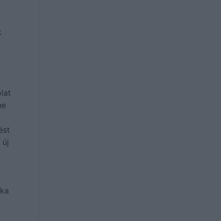
k
lat
ne
ést
 új
n
aka