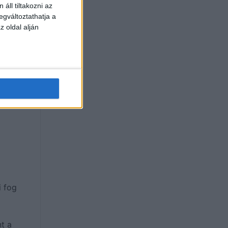
des
áll tiltakozni az
egváltoztathatja a
ű
z oldal alján
i fog
t a