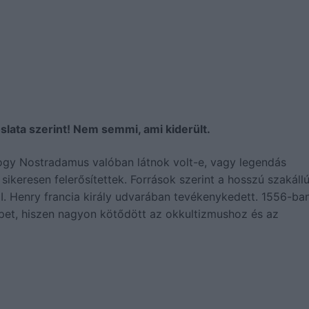
lata szerint! Nem semmi, ami kiderült.
ogy Nostradamus valóban látnok volt-e, vagy legendás
ikeresen felerősítettek. Források szerint a hosszú szakállú
II. Henry francia király udvarában tevékenykedett. 1556-ba
pet, hiszen nagyon kötődött az okkultizmushoz és az