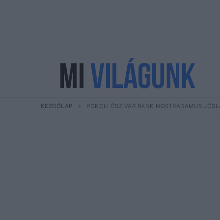
Ugrás
a
tartalomra
KEZDŐLAP
POKOLI ŐSZ VÁR RÁNK NOSTRADAMUS JÓSLAT