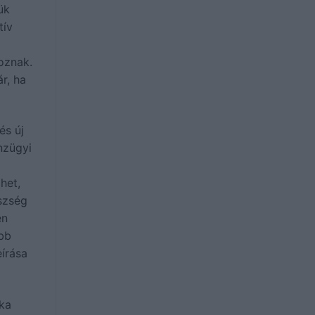
ük
tív
oznak.
r, ha
és új
nzügyi
het,
észség
en
ebb
eírása
aka