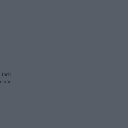
 férfi
n már