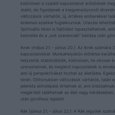
különösen a családi kapcsolatok erősödnek meg.
stabil, de figyeljenek a kiegyensúlyozott étrend
változások várhatók, új, értékes emberekkel tal
érdemes ezekkel foglalkozniuk. Utazási lehetős
Spirituális téren is fejlődést tapasztalhatnak, a
kedvelés és a „sok szerencsét” beírása után görd
Ikrek (május 21. – június 20.): Az Ikrek számára
kapcsolatokkal. Munkahelyükön előtérbe kerülhet
helyzetük stabilizálódik, különösen, ha okosan 
szerezhetnek, és meglévő kapcsolataik is elmély
ami új perspektívákat hozhat az életükbe. Egész
terén. Otthonukban változások várhatók, talán eg
jelentős előrelépést érhetnek el, ami önbizalmuka
megértést találhatnak az élet nagy kérdéseiben.
után gördítesz lejjebb!
Rák (június 21. – július 22.): A Rák jegyűek szá