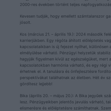
2000-res években történt teljes napfogyatkozá
Kevesen tudják, hogy emellett számtalanszor gas
jósolt.
Kos (március 21. – április 19.): 2024 második fe
karrierjükben. Egy régóta áhított előléptetés v
kapcsolataikban is új fejezet nyílhat, különöse
elmélyülése várható. Pénzügyi helyzetük stabiliz
hagyják figyelmen kívül az egészségüket, mert 
kapcsolatokban harmónia várható, és egy régi vi
érhetnek el. A tanulásra és önfejlesztésre fordíto
perspektívákat találhatnak az életben. Hét év sz
gördítesz lejjebb!
Bika (április 20. – május 20.): A Bika jegyűek s
lesz. Pénzügyeikben jelentős javulás várható, 
elismerésre és előléptetésre számíthatnak. Sze