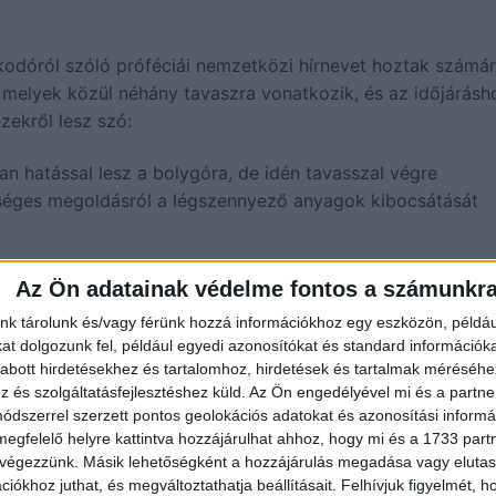
lkodóról szóló próféciái nemzetközi hírnevet hoztak számár
, melyek közül néhány tavaszra vonatkozik, és az időjárásh
zekről lesz szó:
n hatással lesz a bolygóra, de idén tavasszal végre
tséges megoldásról a légszennyező anyagok kibocsátását
 ennek aláhull” – jövendölte a próféta. Nostradamus nem so
Az Ön adatainak védelme fontos a számunkr
k hatalmas árvizekkel kell megküzdenie” – hangsúlyozta, 
nk tárolunk és/vagy férünk hozzá információkhoz egy eszközön, példáu
sehországot és az Egyesült Királyságot is megemlítette.
t dolgozunk fel, például egyedi azonosítókat és standard információk
abott hirdetésekhez és tartalomhoz, hirdetések és tartalmak méréséhe
zavai szerint a hurrikánok főként Amerikában okoznak
és szolgáltatásfejlesztéshez küld.
Az Ön engedélyével mi és a partne
 úgy véli, a felerősödő időjárási anomáliák főleg a Florid
dszerrel szerzett pontos geolokációs adatokat és azonosítási informác
megfelelő helyre kattintva hozzájárulhat ahhoz, hogy mi és a 1733 partne
.
 végezzünk. Másik lehetőségként a hozzájárulás megadása vagy elutasí
iókhoz juthat, és megváltoztathatja beállításait.
Felhívjuk figyelmét, 