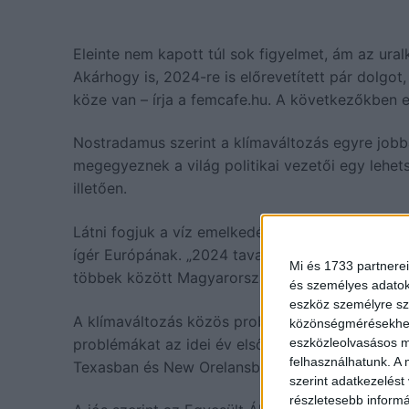
Eleinte nem kapott túl sok figyelmet, ám az ura
Akárhogy is, 2024-re is előrevetített pár dolgot
köze van – írja a femcafe.hu. A következőkben e
Nostradamus szerint a klímaváltozás egyre jobba
megegyeznek a világ politikai vezetői egy lehe
illetően.
Látni fogjuk a víz emelkedését, és ahogy a Föld
ígér Európának. „2024 tavaszán néhány országna
Mi és 1733 partnerei
többek között Magyarországot, Olaszországot, C
és személyes adatoka
eszköz személyre sz
A klímaváltozás közös probléma, de a próféta s
közönségmérésekhez 
problémákat az idei év első felében. Nostradamus
eszközleolvasásos mó
felhasználhatunk. A 
Texasban és New Orelansban élőket érintik majd
szerint adatkezelést
részletesebb informác