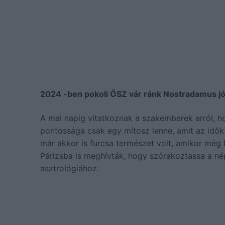
2024 -ben pokoli ŐSZ vár ránk Nostradamus jós
A mai napig vitatkoznak a szakemberek arról, h
pontossága csak egy mítosz lenne, amit az idők s
már akkor is furcsa természet volt, amikor még 
Párizsba is meghívták, hogy szórakoztassa a né
asztrológiához.