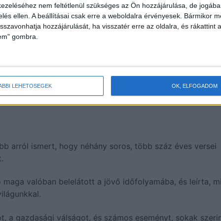
drengésre” is fel kell készülni, mely több mint 500 mérföl
ezeléséhez nem feltétlenül szükséges az Ön hozzájárulása, de jogában 
egészen Kanadáig. Mivel Nostradamus jövendölései mindig
zelés ellen. A beállításai csak erre a weboldalra érvényesek. Bármikor m
rősségű lesz a Richer-skálán. Úgy véli, legalább 8-as szint
isszavonhatja hozzájárulását, ha visszatér erre az oldalra, és rákattint a
lem" gombra.
ÁBBI LEHETŐSÉGEK
OK, ELFOGADOM
bb arról ismert, hogy néhány soros, több száz éves versei
.
 maga valóban belelátott a jövő időfolyamába, és leírta, m
ilágunkkal.
ot, a gazdasági válságot, és számos eseményt, sokak szerin