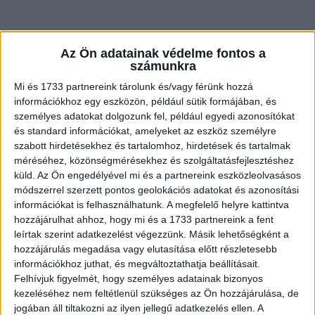
Az Ön adatainak védelme fontos a
számunkra
Mi és 1733 partnereink tárolunk és/vagy férünk hozzá
TIPP: Természetesen befőzőautomata nélkül is
információkhoz egy eszközön, például sütik formájában, és
elkészítheted!
személyes adatokat dolgozunk fel, például egyedi azonosítókat
és standard információkat, amelyeket az eszköz személyre
Két lehetőséged van:
szabott hirdetésekhez és tartalomhoz, hirdetések és tartalmak
méréséhez, közönségmérésekhez és szolgáltatásfejlesztéshez
küld.
Az Ön engedélyével mi és a partnereink eszközleolvasásos
1. Teszel bele késhegynyi nátriumbenzonátot és úgy
módszerrel szerzett pontos geolokációs adatokat és azonosítási
zárod rá a kupakot.
információkat is felhasználhatunk. A megfelelő helyre kattintva
hozzájárulhat ahhoz, hogy mi és a 1733 partnereink a fent
2. Ha nem szeretnél rá tartósítót akkor hagyományos
leírtak szerint adatkezelést végezzünk. Másik lehetőségként a
dunsztolás: Egy nagy edényre lesz szükséged, amiben
hozzájárulás megadása vagy elutasítása előtt részletesebb
elfér majd az összes üveg, Az edény aljára két
információkhoz juthat, és megváltoztathatja beállításait.
Felhívjuk figyelmét, hogy személyes adatainak bizonyos
rétegben konyharuha, erre rá a lezárt üveg. Majd a
kezeléséhez nem feltétlenül szükséges az Ön hozzájárulása, de
tetejére szintén konyharuha. Vízzel feltöltöd, és
jogában áll tiltakozni az ilyen jellegű adatkezelés ellen. A