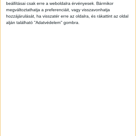
melegíteni kezded. Nem kell, hogy forrjon a víz. Ebben
beállításai csak erre a weboldalra érvényesek. Bármikor
dunsztolod maximum 1 órát. Majd elzárod alatta a
megváltoztathatja a preferenciáit, vagy visszavonhatja
tüzet, és hagyod kihűlni. Régen így csinálták, ma
hozzájárulását, ha visszatér erre az oldalra, és rákattint az oldal
ugyanazt a folyamatot végzi a befőzőautomata csak
alján található "Adatvédelem" gombra.
van rajt hőfokmérő.