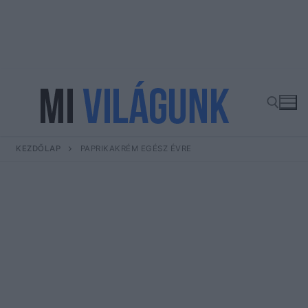
Ugrás
a
tartalomra
KEZDŐLAP
PAPRIKAKRÉM EGÉSZ ÉVRE
Keresése: