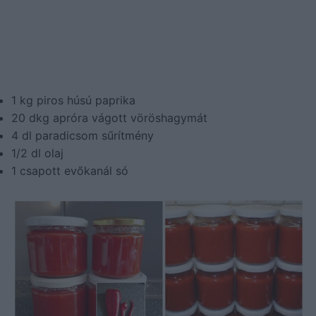
1 kg piros húsú paprika
20 dkg apróra vágott vöröshagymát
4 dl paradicsom sűrítmény
1/2 dl olaj
1 csapott evőkanál só