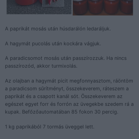
A paprikát mosás után húsdarálón ledaráljuk.
A hagymát pucolás után kockára vágjuk.
A paradicsomot mosás után passzírozzuk. Ha nincs
passzírozód, akkor turmixolás.
Az olajban a hagymát picit megfonnyasztom, ráöntöm
a paradicsom sűrítményt, összekeverem, ráteszem a
paprikát és a csapott kanál sót. Összekeverem az
egészet egyet forr és forrón az üvegekbe szedem rá a
kupak. Befőzőautomatában 85 fokon 30 percig.
1 kg paprikából 7 tormás üveggel lett.