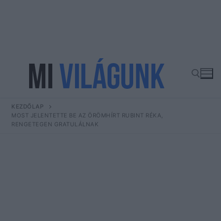
Ugrás
a
tartalomra
KEZDŐLAP
Keresése:
MOST JELENTETTE BE AZ ÖRÖMHÍRT RUBINT RÉKA,
RENGETEGEN GRATULÁLNAK