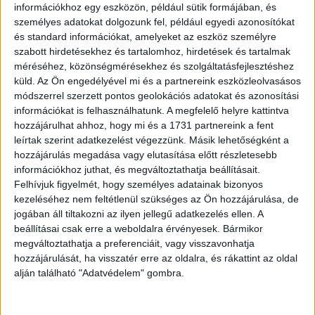
információkhoz egy eszközön, például sütik formájában, és
személyes adatokat dolgozunk fel, például egyedi azonosítókat
és standard információkat, amelyeket az eszköz személyre
szabott hirdetésekhez és tartalomhoz, hirdetések és tartalmak
méréséhez, közönségmérésekhez és szolgáltatásfejlesztéshez
küld.
Az Ön engedélyével mi és a partnereink eszközleolvasásos
módszerrel szerzett pontos geolokációs adatokat és azonosítási
információkat is felhasználhatunk. A megfelelő helyre kattintva
hozzájárulhat ahhoz, hogy mi és a 1731 partnereink a fent
leírtak szerint adatkezelést végezzünk. Másik lehetőségként a
hozzájárulás megadása vagy elutasítása előtt részletesebb
információkhoz juthat, és megváltoztathatja beállításait.
Felhívjuk figyelmét, hogy személyes adatainak bizonyos
kezeléséhez nem feltétlenül szükséges az Ön hozzájárulása, de
jogában áll tiltakozni az ilyen jellegű adatkezelés ellen. A
beállításai csak erre a weboldalra érvényesek. Bármikor
megváltoztathatja a preferenciáit, vagy visszavonhatja
hozzájárulását, ha visszatér erre az oldalra, és rákattint az oldal
alján található "Adatvédelem" gombra.