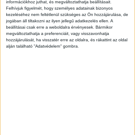
Kék egyenruhát viselt és élénk rózsaszín balettcipőt,
információkhoz juthat, és megváltoztathatja beállításait.
amelyek úgy ragyogtak, mint két iker nap. Mireya
Felhívjuk figyelmét, hogy személyes adatainak bizonyos
kezeléséhez nem feltétlenül szükséges az Ön hozzájárulása, de
forgott egy tömlővel a kezében, vízsugarakat
jogában áll tiltakozni az ilyen jellegű adatkezelés ellen. A
spriccelt Tadeóra, mintha áldott eső lenne.
beállításai csak erre a weboldalra érvényesek. Bármikor
megváltoztathatja a preferenciáit, vagy visszavonhatja
— Kövessd a ritmust, Tadeó! — kiáltotta, ugrálva a
hozzájárulását, ha visszatér erre az oldalra, és rákattint az oldal
fűben. — Te nem kő vagy… te tűz vagy!
alján található "Adatvédelem" gombra.
És Tadeó… a fiú, aki két éve mozdulatlan volt…
felemelte a karját az ég felé, az élettől vibrálva.
Lisandro kitört haragjában.
— Mit csinálsz?! — üvöltötte. — Nem házat takarítasz,