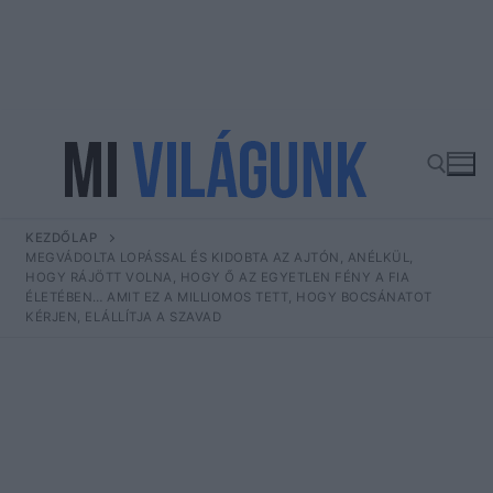
Ugrás
a
tartalomra
KEZDŐLAP
Keresése:
MEGVÁDOLTA LOPÁSSAL ÉS KIDOBTA AZ AJTÓN, ANÉLKÜL,
HOGY RÁJÖTT VOLNA, HOGY Ő AZ EGYETLEN FÉNY A FIA
ÉLETÉBEN… AMIT EZ A MILLIOMOS TETT, HOGY BOCSÁNATOT
KÉRJEN, ELÁLLÍTJA A SZAVAD