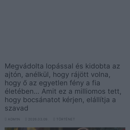
Megvádolta lopással és kidobta az
ajtón, anélkül, hogy rájött volna,
hogy ő az egyetlen fény a fia
életében… Amit ez a milliomos tett,
hogy bocsánatot kérjen, elállítja a
szavad
ADM1N
2026.03.09.
TÖRTÉNET