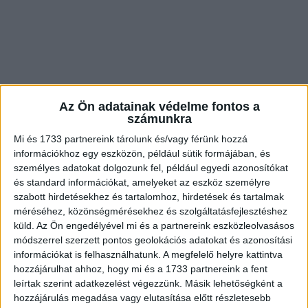
Két évvel korábban egy baleset elvitte a feleségét, és
Tadeót borzalmas csöndbe taszította. Az orvosok
Az Ön adatainak védelme fontos a
számunkra
„súlyos katatón depresszióról” beszéltek. Lisandro
Mi és 1733 partnereink tárolunk és/vagy férünk hozzá
azonban csak „a csöndnek” nevezte. A fiú mozdulatlan
információkhoz egy eszközön, például sütik formájában, és
maradt, mintha a székébe fagyva, lélektelen test
személyes adatokat dolgozunk fel, például egyedi azonosítókat
lenne.
és standard információkat, amelyeket az eszköz személyre
szabott hirdetésekhez és tartalomhoz, hirdetések és tartalmak
Aztán egy kedden minden megváltozott.
méréséhez, közönségmérésekhez és szolgáltatásfejlesztéshez
küld.
Az Ön engedélyével mi és a partnereink eszközleolvasásos
Egy lemondott találkozó miatt Lisandro korábban ért
módszerrel szerzett pontos geolokációs adatokat és azonosítási
információkat is felhasználhatunk. A megfelelő helyre kattintva
haza. A hallban egy váratlan hang megijesztette. Egy
hozzájárulhat ahhoz, hogy mi és a 1733 partnereink a fent
nevetés — tiszta, szabad, gyermekies. A szíve ugrált.
leírtak szerint adatkezelést végezzünk. Másik lehetőségként a
A kertben Tadeó táncolt… Mireya, az új nevelő mellett.
hozzájárulás megadása vagy elutasítása előtt részletesebb