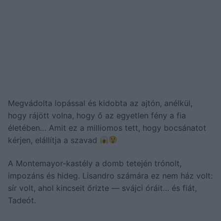
Megvádolta lopással és kidobta az ajtón, anélkül,
hogy rájött volna, hogy ő az egyetlen fény a fia
életében… Amit ez a milliomos tett, hogy bocsánatot
kérjen, elállítja a szavad
A Montemayor-kastély a domb tetején trónolt,
impozáns és hideg. Lisandro számára ez nem ház volt:
sír volt, ahol kincseit őrizte — svájci óráit… és fiát,
Tadeót.