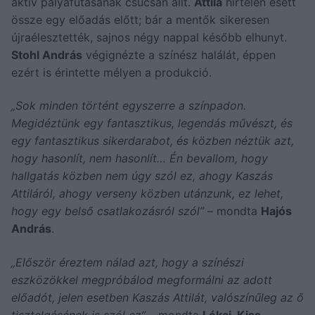
aktív pályafutásának csúcsán állt.
Attila
hirtelen esett
össze egy előadás előtt; bár a mentők sikeresen
újraélesztették, sajnos négy nappal később elhunyt.
Stohl András
végignézte a színész halálát, éppen
ezért is érintette mélyen a produkció.
„Sok minden történt egyszerre a színpadon.
Megidéztünk egy fantasztikus, legendás művészt, és
egy fantasztikus sikerdarabot, és közben néztük azt,
hogy hasonlít, nem hasonlít… Én bevallom, hogy
hallgatás közben nem úgy szól ez, ahogy Kaszás
Attiláról, ahogy verseny közben utánzunk, ez lehet,
hogy egy belső csatlakozásról szól”
– mondta
Hajós
András
.
„Először éreztem nálad azt, hogy a színészi
eszközökkel megpróbálod megformálni az adott
előadót, jelen esetben Kaszás Attilát, valószínűleg az ő
tisztelgésének is szól ez”
– mondta
Lékai-Kiss