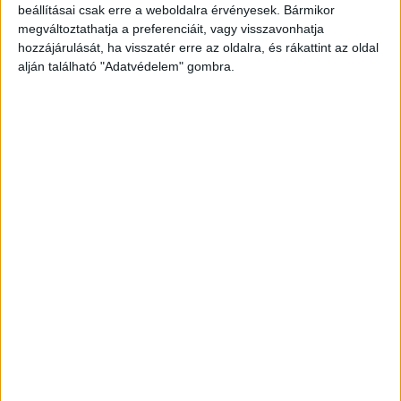
beállításai csak erre a weboldalra érvényesek. Bármikor
megváltoztathatja a preferenciáit, vagy visszavonhatja
hozzájárulását, ha visszatér erre az oldalra, és rákattint az oldal
alján található "Adatvédelem" gombra.
Nektek hogy tetszett
Puskás Peti
produkciója?