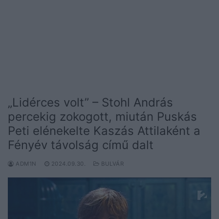
„Lidérces volt” – Stohl András
percekig zokogott, miután Puskás
Peti elénekelte Kaszás Attilaként a
Fényév távolság című dalt
ADM1N
2024.09.30.
BULVÁR