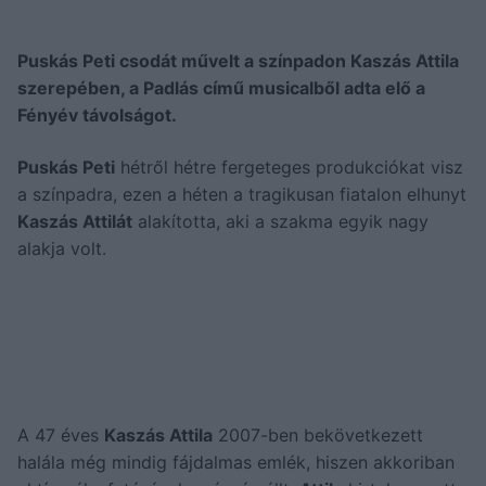
Puskás Peti csodát művelt a színpadon Kaszás Attila
szerepében, a Padlás című musicalből adta elő a
Fényév távolságot.
Puskás Peti
hétről hétre fergeteges produkciókat visz
a színpadra, ezen a héten a tragikusan fiatalon elhunyt
Kaszás Attilát
alakította, aki a szakma egyik nagy
alakja volt.
A 47 éves
Kaszás Attila
2007-ben bekövetkezett
halála még mindig fájdalmas emlék, hiszen akkoriban