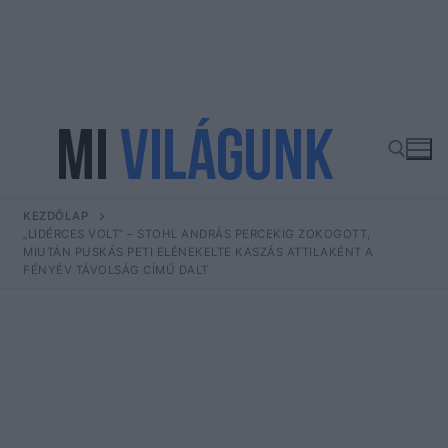
Ugrás
a
tartalomra
KEZDŐLAP
Keresése:
„LIDÉRCES VOLT” – STOHL ANDRÁS PERCEKIG ZOKOGOTT,
MIUTÁN PUSKÁS PETI ELÉNEKELTE KASZÁS ATTILAKÉNT A
FÉNYÉV TÁVOLSÁG CÍMŰ DALT