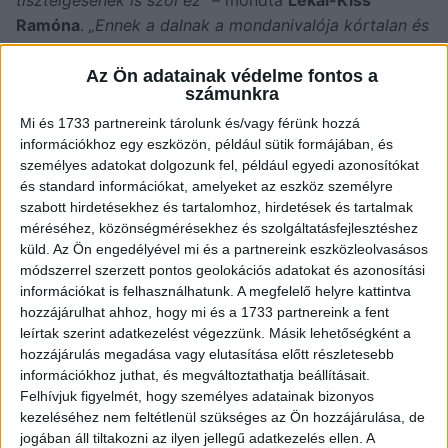
Ramóna
.
„Ennek a dalnak a mondanivalója kórtalan és
ezt te át tudtad adni”.
Az Ön adatainak védelme fontos a
számunkra
„Vannak emberek, akim meghalnak, de sosem halnak
meg”
– mondta
Liptai Claudia
Kaszás Attilára
Mi és 1733 partnereink tárolunk és/vagy férünk hozzá
információkhoz egy eszközön, például sütik formájában, és
emlékezve. „Valami olyan dolgot tudsz megmutatni
személyes adatokat dolgozunk fel, például egyedi azonosítókat
magadból ebben a műsorban, amit eddig seholsem”.
és standard információkat, amelyeket az eszköz személyre
szabott hirdetésekhez és tartalomhoz, hirdetések és tartalmak
„Mi együtt öltöztünk az Attilával, mellettem halt meg”
méréséhez, közönségmérésekhez és szolgáltatásfejlesztéshez
– kezdte
Stohl András
.
„Most nem értek egyet a
küld.
Az Ön engedélyével mi és a partnereink eszközleolvasásos
Ramónával, akik a vígszínházba most látott, de nem
módszerrel szerzett pontos geolokációs adatokat és azonosítási
információkat is felhasználhatunk. A megfelelő helyre kattintva
tudom hogy mennyire jött át, de ilyen távolságban
hozzájárulhat ahhoz, hogy mi és a 1733 partnereink a fent
mennyire jött át, de lidérces volt. Olyan volt, mintha ő
leírtak szerint adatkezelést végezzünk. Másik lehetőségként a
lenne itt”.
hozzájárulás megadása vagy elutasítása előtt részletesebb
információkhoz juthat, és megváltoztathatja beállításait.
Puskás Peti
produkciójával bezsebelte a maximális
Felhívjuk figyelmét, hogy személyes adatainak bizonyos
pontszámot, a 40 pontot.
kezeléséhez nem feltétlenül szükséges az Ön hozzájárulása, de
jogában áll tiltakozni az ilyen jellegű adatkezelés ellen. A