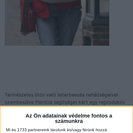
Természetes úton való teherbeesés nehézségeivel
szembesülve Patricia segítséget kért egy reproduktív
egészségügyi klinikától.
Az Ön adatainak védelme fontos a
számunkra
Mi és 1733 partnereink tárolunk és/vagy férünk hozzá