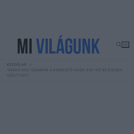
Ugrás
a
tartalomra
KEZDŐLAP
Keresése:
“KÍNOS VOLT SZÁMÁRA A KEREKEDŐ HASA”: EGY NŐ 62 ÉVESEN
SZÜLT FIÚT!