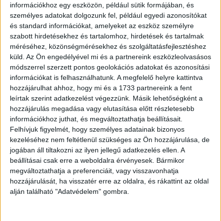
információkhoz egy eszközön, például sütik formájában, és
személyes adatokat dolgozunk fel, például egyedi azonosítókat
és standard információkat, amelyeket az eszköz személyre
szabott hirdetésekhez és tartalomhoz, hirdetések és tartalmak
méréséhez, közönségmérésekhez és szolgáltatásfejlesztéshez
küld.
Az Ön engedélyével mi és a partnereink eszközleolvasásos
módszerrel szerzett pontos geolokációs adatokat és azonosítási
információkat is felhasználhatunk. A megfelelő helyre kattintva
hozzájárulhat ahhoz, hogy mi és a 1733 partnereink a fent
leírtak szerint adatkezelést végezzünk. Másik lehetőségként a
hozzájárulás megadása vagy elutasítása előtt részletesebb
információkhoz juthat, és megváltoztathatja beállításait.
Felhívjuk figyelmét, hogy személyes adatainak bizonyos
kezeléséhez nem feltétlenül szükséges az Ön hozzájárulása, de
jogában áll tiltakozni az ilyen jellegű adatkezelés ellen. A
beállításai csak erre a weboldalra érvényesek. Bármikor
megváltoztathatja a preferenciáit, vagy visszavonhatja
hozzájárulását, ha visszatér erre az oldalra, és rákattint az oldal
alján található "Adatvédelem" gombra.