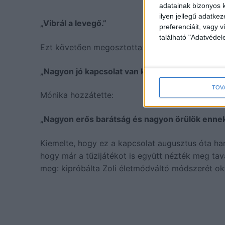
adatainak bizonyos k
ilyen jellegű adatke
„Vibrál a levegő.”
preferenciáit, vagy v
található "Adatvéde
Ezt követően megosztotta:
„Nagyon jó kapcsolat van közöttünk, igazából e
TOV
Mónika hozzátette:
„Nagyon erős barátság és nagyon örülök ennek a
Kiemelte, hogy ez a kapcsolat augusztus óta hang
hogy már a tűzijátékot is együtt nézték meg tav
meg: kipróbálta Zoli életmódváltó módszerét okt