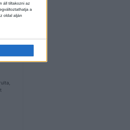
áll tiltakozni az
egváltoztathatja a
z oldal alján
ulta,
t