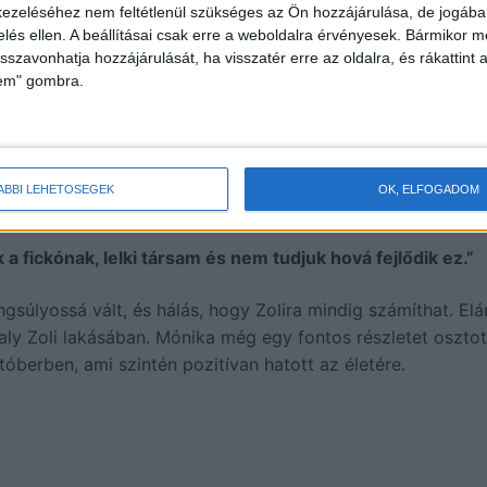
ezeléséhez nem feltétlenül szükséges az Ön hozzájárulása, de jogában 
zelés ellen. A beállításai csak erre a weboldalra érvényesek. Bármikor m
isszavonhatja hozzájárulását, ha visszatér erre az oldalra, és rákattint a
lem" gombra.
nnyi.”
ÁBBI LEHETŐSÉGEK
OK, ELFOGADOM
 fickónak, lelki társam és nem tudjuk hová fejlődik ez.”
súlyossá vált, és hálás, hogy Zolira mindig számíthat. Elár
aly Zoli lakásában. Mónika még egy fontos részletet osztot
óberben, ami szintén pozitívan hatott az életére.