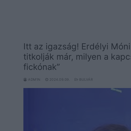
Itt az igazság! Erdélyi Món
titkolják már, milyen a kap
fickónak”
ADM1N
2024.09.09.
BULVÁR