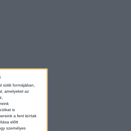
a
l sütik formájában,
at, amelyeket az
z,
reink
iókat is
reink a fent leírtak
tása előtt
hogy személyes