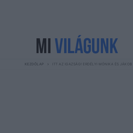
Ugrás
a
tartalomra
KEZDŐLAP
ITT AZ IGAZSÁG! ERDÉLYI MÓNIKA ÉS JÁKO