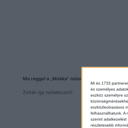
Ma reggel a „Mokka” műsorban Erdélyi Mónika 
Mi és 1733 partnerei
és személyes adatoka
Zoltán így nyilatkozott:
eszköz személyre sz
közönségmérésekhez 
eszközleolvasásos mó
felhasználhatunk. A 
szerint adatkezelést
részletesebb informác