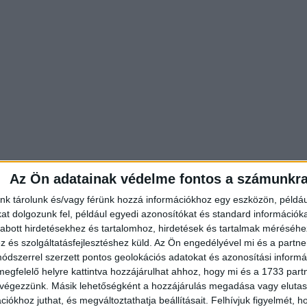
Az Ön adatainak védelme fontos a számunkr
és Jákob Zoltán voltak a vendégek.
nk tárolunk és/vagy férünk hozzá információkhoz egy eszközön, példáu
t dolgozunk fel, például egyedi azonosítókat és standard információk
abott hirdetésekhez és tartalomhoz, hirdetések és tartalmak méréséhe
és szolgáltatásfejlesztéshez küld.
Az Ön engedélyével mi és a partne
dszerrel szerzett pontos geolokációs adatokat és azonosítási informác
megfelelő helyre kattintva hozzájárulhat ahhoz, hogy mi és a 1733 partne
 végezzünk. Másik lehetőségként a hozzájárulás megadása vagy elutasí
iókhoz juthat, és megváltoztathatja beállításait.
Felhívjuk figyelmét, 