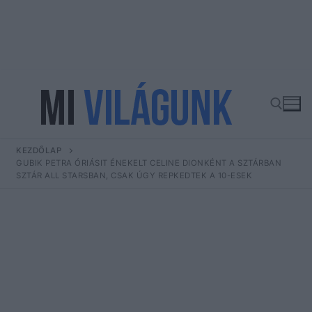
Ugrás
a
tartalomra
KEZDŐLAP
Keresése:
GUBIK PETRA ÓRIÁSIT ÉNEKELT CELINE DIONKÉNT A SZTÁRBAN
SZTÁR ALL STARSBAN, CSAK ÚGY REPKEDTEK A 10-ESEK