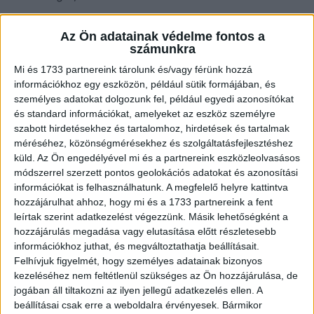
Az Ön adatainak védelme fontos a
számunkra
Mi és 1733 partnereink tárolunk és/vagy férünk hozzá
információkhoz egy eszközön, például sütik formájában, és
személyes adatokat dolgozunk fel, például egyedi azonosítókat
és standard információkat, amelyeket az eszköz személyre
Petra előadása tele volt érzelemmel és szenvedéllyel,
szabott hirdetésekhez és tartalomhoz, hirdetések és tartalmak
minden hangja tökéletesen idézte Celine Dion stílusát.
méréséhez, közönségmérésekhez és szolgáltatásfejlesztéshez
Hajós András humorosan kezdte az értékelést:
küld.
Az Ön engedélyével mi és a partnereink eszközleolvasásos
módszerrel szerzett pontos geolokációs adatokat és azonosítási
„Nehéz dolgom van, őszinte leszek, én ezt a dalt
információkat is felhasználhatunk. A megfelelő helyre kattintva
meghallom és a jéghegynek szurkolok”, de elismerte,
hozzájárulhat ahhoz, hogy mi és a 1733 partnereink a fent
leírtak szerint adatkezelést végezzünk. Másik lehetőségként a
hogy Petra produkciója közel állt az eredetihez. Liptai
hozzájárulás megadása vagy elutasítása előtt részletesebb
Claudia pedig lenyűgözve dicsérte: „Őrület, hogy az
információkhoz juthat, és megváltoztathatja beállításait.
egyszerűség milyen fantasztikus érzést tud kiváltani”.
Felhívjuk figyelmét, hogy személyes adatainak bizonyos
kezeléséhez nem feltétlenül szükséges az Ön hozzájárulása, de
Stohl András külön kiemelte Petra kivételes
jogában áll tiltakozni az ilyen jellegű adatkezelés ellen. A
tehetségét, mondván, hogy képes volt elérni, amit
beállításai csak erre a weboldalra érvényesek. Bármikor