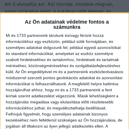
ám ő elutasítja azt. Azt mondja, mindene megvan,
amire szüksége lehet: a kukában talál élelmet, és
aludnia is van hol. Azt mondja, beéri ennyivel.
Az Ön adatainak védelme fontos a
számunkra
Mi és 1733 partnereink tárolunk és/vagy férünk hozzá
információkhoz egy eszközön, például sütik formájában, és
személyes adatokat dolgozunk fel, például egyedi azonosítókat
és standard információkat, amelyeket az eszköz személyre
szabott hirdetésekhez és tartalomhoz, hirdetések és tartalmak
méréséhez, közönségmérésekhez és szolgáltatásfejlesztéshez
küld.
Az Ön engedélyével mi és a partnereink eszközleolvasásos
módszerrel szerzett pontos geolokációs adatokat és azonosítási
információkat is felhasználhatunk. A megfelelő helyre kattintva
hozzájárulhat ahhoz, hogy mi és a 1733 partnereink a fent
leírtak szerint adatkezelést végezzünk. Másik lehetőségként a
hozzájárulás megadása vagy elutasítása előtt részletesebb
információkhoz juthat, és megváltoztathatja beállításait.
Felhívjuk figyelmét, hogy személyes adatainak bizonyos
kezeléséhez nem feltétlenül szükséges az Ön hozzájárulása, de
Íme rengeteg kép a videóban:
jogában áll tiltakozni az ilyen jellegű adatkezelés ellen. A