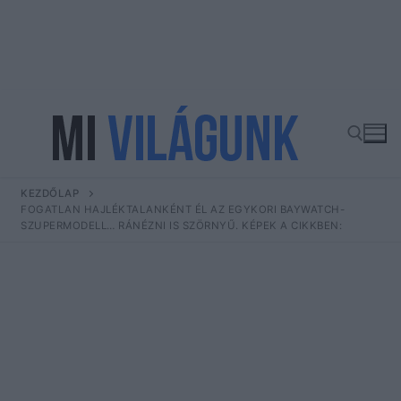
Ugrás
a
tartalomra
KEZDŐLAP
Keresése:
FOGATLAN HAJLÉKTALANKÉNT ÉL AZ EGYKORI BAYWATCH-
SZUPERMODELL… RÁNÉZNI IS SZÖRNYŰ. KÉPEK A CIKKBEN: