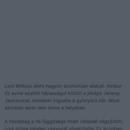
Loni Willison élete nagyon szomorúan alakult. Amikor
tíz évvel ezelőtt házasságot kötött a jóképű Jeremy
Jacksonnal, mindenki irigyelte a gyönyörű nőt. Most
azonban senki sem lenne a helyében.
A házasság a nő függősége miatt válással végződött,
Loni szinte minden vagyonát elvesztette. Ez azonban