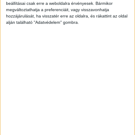
beállításai csak erre a weboldalra érvényesek. Bármikor
megváltoztathatja a preferenciáit, vagy visszavonhatja
Vágjunk kisebb darabokra egy hagymát, tegyük a
hozzájárulását, ha visszatér erre az oldalra, és rákattint az oldal
talpunkra, és húzzunk rá egy pamutzoknit. A pakolást
alján található "Adatvédelem" gombra.
időnként cseréljük újra, addig, amíg csökken a láz.
Nagyon hatékony.
Kiváló méregtelenítő
A hagyma, nyersen fogyasztva az egyik
leghatékonyabb méregtelenítő. Együnk belőle minél
többet, így könnyedén megszabadulhatunk a
felgyülemlett méreganyagoktól.