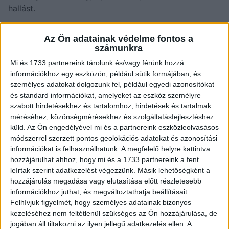
hallást.
Égések ellen
Az Ön adatainak védelme fontos a
számunkra
Akár a nap sugarai okozta leégés, akár kisebb tűzhelyi
Mi és 1733 partnereink tárolunk és/vagy férünk hozzá
sérülések esetén a hagyma kiváló segítség lehet. Egy
információkhoz egy eszközön, például sütik formájában, és
szelet hagymával óvatosan dörzsöljük át a leégett
személyes adatokat dolgozunk fel, például egyedi azonosítókat
és standard információkat, amelyeket az eszköz személyre
felületet, majd hagyjuk rajta néhány percig. Enyhíti a
szabott hirdetésekhez és tartalomhoz, hirdetések és tartalmak
gyulladást, nyugtatja a bőrt.
méréséhez, közönségmérésekhez és szolgáltatásfejlesztéshez
küld.
Az Ön engedélyével mi és a partnereink eszközleolvasásos
Rovarcsípések ellen
módszerrel szerzett pontos geolokációs adatokat és azonosítási
információkat is felhasználhatunk. A megfelelő helyre kattintva
Ha megcsíp egy méh, a legelső dolgunk az kell legyen,
hozzájárulhat ahhoz, hogy mi és a 1733 partnereink a fent
leírtak szerint adatkezelést végezzünk. Másik lehetőségként a
hogy eltávolítsuk a fullánkot. Miután megszabadultunk
hozzájárulás megadása vagy elutasítása előtt részletesebb
tőle, tegyünk egy kisebb darab hagymát a csípésre, ez
információkhoz juthat, és megváltoztathatja beállításait.
majd hamar enyhíti a fájdalmat, és a duzzanatot.
Felhívjuk figyelmét, hogy személyes adatainak bizonyos
kezeléséhez nem feltétlenül szükséges az Ön hozzájárulása, de
Lázcsillapító
jogában áll tiltakozni az ilyen jellegű adatkezelés ellen. A