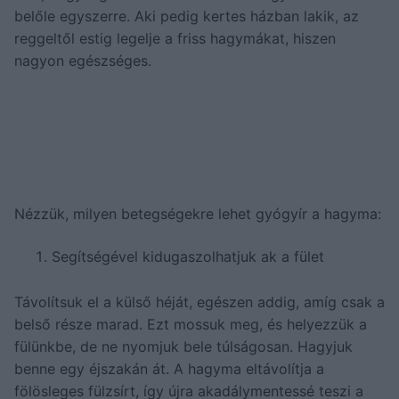
belőle egyszerre. Aki pedig kertes házban lakik, az
reggeltől estig legelje a friss hagymákat, hiszen
nagyon egészséges.
Nézzük, milyen betegségekre lehet gyógyír a hagyma:
Segítségével kidugaszolhatjuk ak a fület
Távolítsuk el a külső héját, egészen addig, amíg csak a
belső része marad. Ezt mossuk meg, és helyezzük a
fülünkbe, de ne nyomjuk bele túlságosan. Hagyjuk
benne egy éjszakán át. A hagyma eltávolítja a
fölösleges fülzsírt, így újra akadálymentessé teszi a