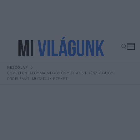
Ugrás
a
tartalomra
KEZDŐLAP
Keresése:
EGYETLEN HAGYMA MEGGYÓGYÍTHAT 5 EGÉSZSÉGÜGYI
PROBLÉMÁT. MUTATJUK EZEKET!