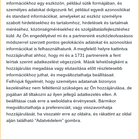
információkhoz egy eszközön, például sütik formájában, és
hátizsákot cipelt, amiben csak az a néhány holmi volt,
személyes adatokat dolgozunk fel, például egyedi azonosítókat
amit otthonról vitt magával.
és standard információkat, amelyeket az eszköz személyre
szabott hirdetésekhez és tartalomhoz, hirdetések és tartalmak
A TikTok felhasználókat feldúlta a fiú története.
méréséhez, közönségmérésekhez és szolgáltatásfejlesztéshez
Megsajnálták őt, és többen is egyetértettek abban,
küld.
Az Ön engedélyével mi és a partnereink eszközleolvasásos
módszerrel szerzett pontos geolokációs adatokat és azonosítási
hogy
az anyja borzalmas kegyetlenséggel bánt vele
.
információkat is felhasználhatunk. A megfelelő helyre kattintva
Mások megjegyezték, milyen
mély szomorúság és
hozzájárulhat ahhoz, hogy mi és a 1731 partnereink a fent
félelem tükröződik a fiú szemében
, és, hogy vannak
leírtak szerint adatkezelést végezzünk. Másik lehetőségként a
emberek, akiknek nem lenne szabad gyereket
hozzájárulás megadása vagy elutasítása előtt részletesebb
vállalniuk.
információkhoz juthat, és megváltoztathatja beállításait.
Felhívjuk figyelmét, hogy személyes adatainak bizonyos
kezeléséhez nem feltétlenül szükséges az Ön hozzájárulása, de
@homesforhomeless
????????
jogában áll tiltakozni az ilyen jellegű adatkezelés ellen. A
#homeless
#viral
♬ Sad
beállításai csak erre a weboldalra érvényesek. Bármikor
megváltoztathatja a preferenciáit, vagy visszavonhatja
Emotional Piano – DS
hozzájárulását, ha visszatér erre az oldalra, és rákattint az oldal
Productions
alján található "Adatvédelem" gombra.