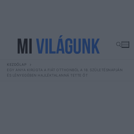
Ugrás
a
tartalomra
KEZDŐLAP
Keresése:
EGY ANYA KIRÚGTA A FIÁT OTTHONBÓL A 18. SZÜLETÉSNAPJÁN
ÉS LÉNYEGÉBEN HAJLÉKTALANNÁ TETTE ŐT