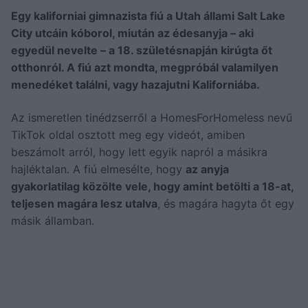
Egy kaliforniai gimnazista fiú a Utah állami Salt Lake
City utcáin kóborol, miután az édesanyja – aki
egyedül nevelte – a 18. születésnapján kirúgta őt
otthonról. A fiú azt mondta, megpróbál valamilyen
menedéket találni, vagy hazajutni Kaliforniába.
Az ismeretlen tinédzserről a HomesForHomeless nevű
TikTok oldal osztott meg egy videót, amiben
beszámolt arról, hogy lett egyik napról a másikra
hajléktalan. A fiú elmesélte, hogy
az anyja
gyakorlatilag közölte vele, hogy amint betölti a 18-at,
teljesen magára lesz utalva
, és magára hagyta őt egy
másik államban.