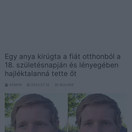
Egy anya kirúgta a fiát otthonból a
18. születésnapján és lényegében
hajléktalanná tette őt
ADM1N
2023.07.12.
BULVÁR