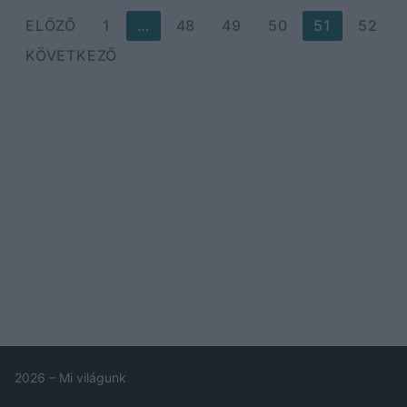
Bejegyzések
ELŐZŐ
1
…
48
49
50
51
52
lapozása
KÖVETKEZŐ
2026 – Mi világunk