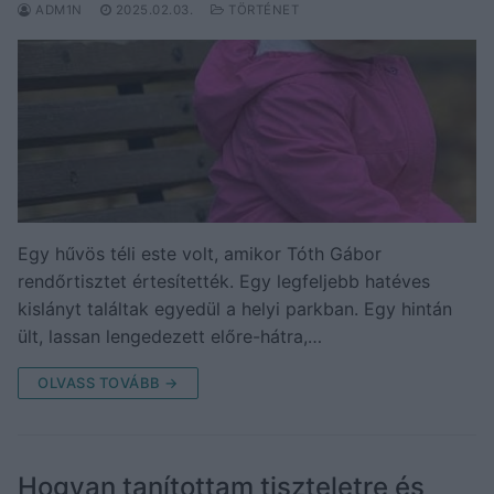
ADM1N
2025.02.03.
TÖRTÉNET
Egy hűvös téli este volt, amikor Tóth Gábor
rendőrtisztet értesítették. Egy legfeljebb hatéves
kislányt találtak egyedül a helyi parkban. Egy hintán
ült, lassan lengedezett előre-hátra,…
OLVASS TOVÁBB →
Hogyan tanítottam tiszteletre és