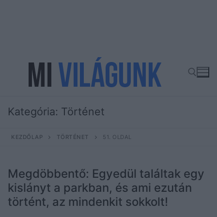
Ugrás
a
tartalomra
Kategória:
Történet
Keresése:
KEZDŐLAP
TÖRTÉNET
51. OLDAL
Megdöbbentő: Egyedül találtak egy
kislányt a parkban, és ami ezután
történt, az mindenkit sokkolt!