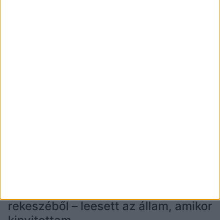
Amikor először találkoztam Olgával, olyan volt, mintha
a világ hirtelen egyetlen pillanatban egyesült volna. A
szépsége, az energiája – olyan intenzitással ragyogott,
hogy az egész…
OLVASS TOVÁBB →
Egy gyerek sírását hallottam a
repülőgép fejem fölötti zárt
rekeszéből – leesett az állam, amikor