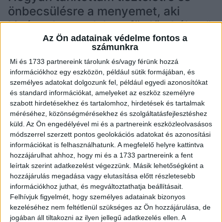
önbecsülésre a menyemet, aki
kigúnyolta az alakom fürdőruhában”
Az Ön adatainak védelme fontos a
számunkra
ADM1N
2025.02.03.
TÖRTÉNET
Mi és 1733 partnereink tárolunk és/vagy férünk hozzá
információkhoz egy eszközön, például sütik formájában, és
személyes adatokat dolgozunk fel, például egyedi azonosítókat
és standard információkat, amelyeket az eszköz személyre
szabott hirdetésekhez és tartalomhoz, hirdetések és tartalmak
méréséhez, közönségmérésekhez és szolgáltatásfejlesztéshez
küld.
Az Ön engedélyével mi és a partnereink eszközleolvasásos
módszerrel szerzett pontos geolokációs adatokat és azonosítási
információkat is felhasználhatunk. A megfelelő helyre kattintva
Amikor Andrea, egy 68 éves nagymama, boldogan
hozzájárulhat ahhoz, hogy mi és a 1733 partnereink a fent
leírtak szerint adatkezelést végezzünk. Másik lehetőségként a
megosztott egy nyaralás során készült fotót magáról
hozzájárulás megadása vagy elutasítása előtt részletesebb
fürdőruhában, nem számított arra, hogy menye, Judit,
információkhoz juthat, és megváltoztathatja beállításait.
kegyetlen megjegyzésekkel illeti „ráncos…
Felhívjuk figyelmét, hogy személyes adatainak bizonyos
kezeléséhez nem feltétlenül szükséges az Ön hozzájárulása, de
OLVASS TOVÁBB →
jogában áll tiltakozni az ilyen jellegű adatkezelés ellen. A