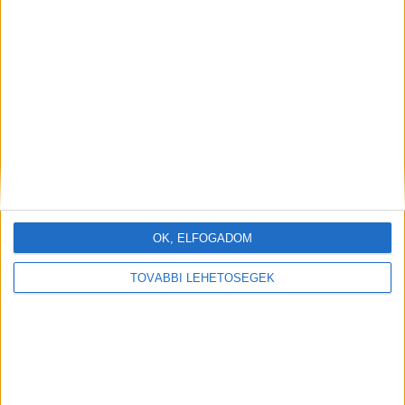
nagydarab sofőr olyat tett, amin az
egész utazósereg elámult.. – Erre
mégis mit lehet mondani?
ADM1N
2025.01.30.
TÖRTÉNET
OK, ELFOGADOM
TOVÁBBI LEHETŐSÉGEK
Ma a buszon EZ a tetovált kezű sofőr olyat tett, amin
az egész utazósereg elámult.. – Mit lehet erre
mondani? Ma délután, fáradtan és kissé…
OLVASS TOVÁBB →