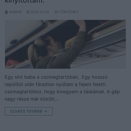
kinyitottam.
ADM1N
2025.01.27.
TÖRTÉNET
Egy síró baba a csomagtartóban, Egy hosszú
repülőút után fáradtan nyúltam a fejem feletti
csomagtartóhoz, hogy kivegyem a táskámat. A gép
nagy része már kiürült;…
OLVASS TOVÁBB →