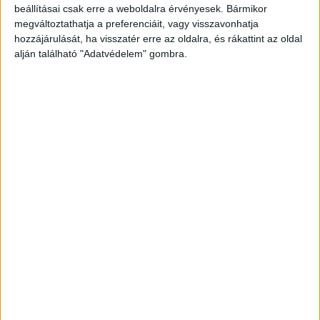
beállításai csak erre a weboldalra érvényesek. Bármikor
megváltoztathatja a preferenciáit, vagy visszavonhatja
hozzájárulását, ha visszatér erre az oldalra, és rákattint az oldal
Egy férfi összetört telefont talál az
alján található "Adatvédelem" gombra.
út szélén – amikor behelyezi a SIM-
kártyát a saját készülékébe és
felhívja a „Lánya” nevet,
megdermed a szíve
ADM1N
2025.02.03.
TÖRTÉNET