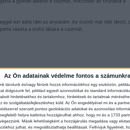
gatta a gyerek lábáról a csizmát, miközben az folytatta a
ggel ezt adta rám az anyukám. Az óvónő már lilát látott, 
tte ráadta a kisfiú lábára a csizmát.
Az Ön adatainak védelme fontos a számunkr
nk tárolunk és/vagy férünk hozzá információkhoz egy eszközön, példáu
t dolgozunk fel, például egyedi azonosítókat és standard információk
abott hirdetésekhez és tartalomhoz, hirdetések és tartalmak méréséhe
és szolgáltatásfejlesztéshez küld.
Az Ön engedélyével mi és a partne
dszerrel szerzett pontos geolokációs adatokat és azonosítási informác
megfelelő helyre kattintva hozzájárulhat ahhoz, hogy mi és a 1733 partne
 végezzünk. Másik lehetőségként a hozzájárulás megadása vagy elutasí
iókhoz juthat, és megváltoztathatja beállításait.
Felhívjuk figyelmét, 