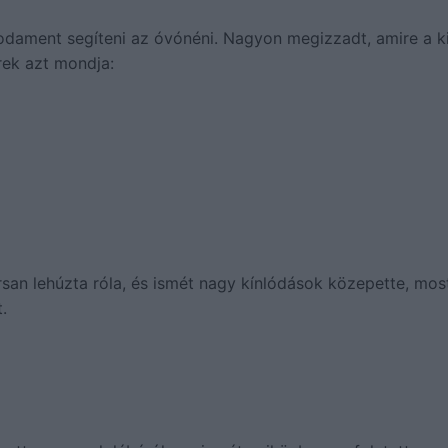
 odament segíteni az óvónéni. Nagyon megizzadt, amire a ki
erek azt mondja:
rsan lehúzta róla, és ismét nagy kínlódások közepette, mos
.