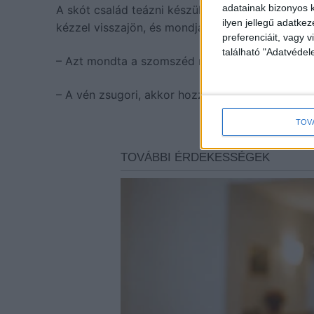
adatainak bizonyos k
A skót család teázni készül, és átküldi a fiát a
ilyen jellegű adatke
kézzel visszajön, és mondja:
preferenciáit, vagy v
található "Adatvéde
– Azt mondta a szomszéd néni, hogy most nincs
– A vén zsugori, akkor hozzál két kockacukrot a
TOV