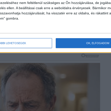
ezeléséhez nem feltétlenül szükséges az Ön hozzájárulása, de jogában 
 szomszédba, hogy kérjen cukrot. A fia átmegy, de nemsokár
zelés ellen. A beállításai csak erre a weboldalra érvényesek. Bármikor m
isszavonhatja hozzájárulását, ha visszatér erre az oldalra, és rákattint a
lem" gombra.
en sajnos cukra.
 miénkből.
ÁBBI LEHETŐSÉGEK
OK, ELFOGADOM