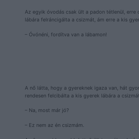
Az egyik óvodás csak ült a padon tétlenül, erre
lábára felráncigálta a csizmát, ám erre a kis gy
– Óvónéni, fordítva van a lábamon!
A nő látta, hogy a gyereknek igaza van, hát gyo
rendesen felcibálta a kis gyerek lábára a csizmát
– Na, most már jó?
– Ez nem az én csizmám.