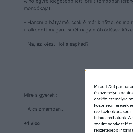
A nő egyre idegesebb lett, őrült tempóban lerán
mondókáját:
– Hanem a bátyámé, csak ő már kinőtte, és ma re
uralkodott magán. Ismét nagy erőlködések közepe
– Na, ez kész. Hol a sapkád?
Mi és 1733 partnerei
és személyes adatoka
Mire a gyerek :
eszköz személyre sz
közönségmérésekhez 
– A csizmámban…
eszközleolvasásos mó
felhasználhatunk. A 
+1 vicc
szerint adatkezelést
részletesebb informác