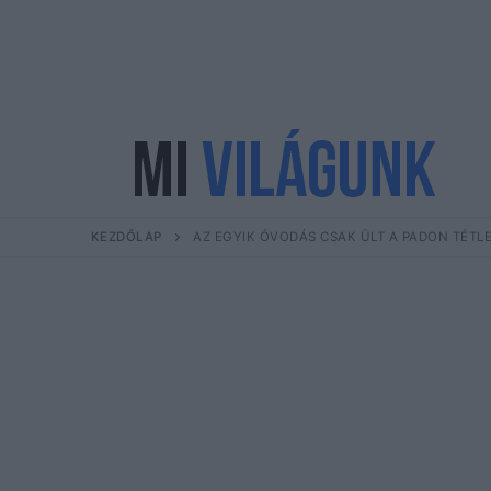
Ugrás
a
tartalomra
KEZDŐLAP
AZ EGYIK ÓVODÁS CSAK ÜLT A PADON TÉTL