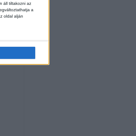
áll tiltakozni az
a üres
egváltoztathatja a
z oldal alján