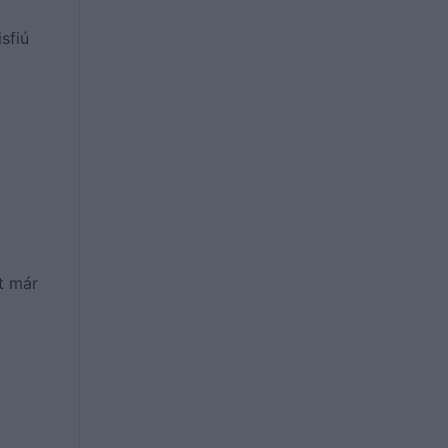
sfiú
t már