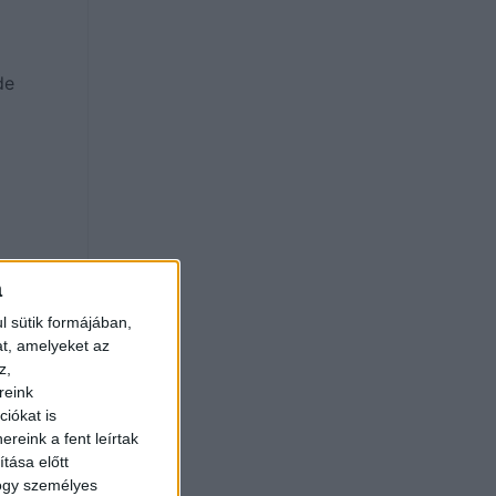
de
a
l sütik formájában,
at, amelyeket az
z,
reink
iókat is
reink a fent leírtak
tása előtt
hogy személyes