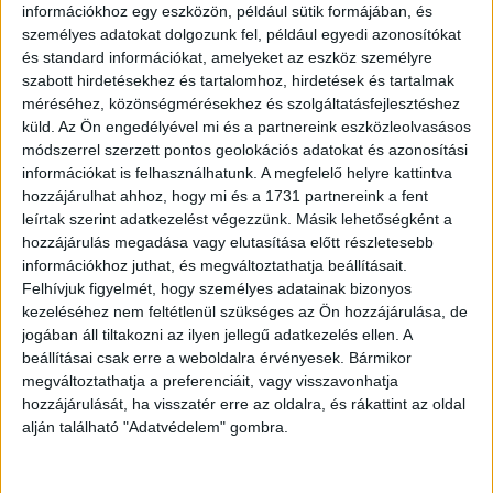
információkhoz egy eszközön, például sütik formájában, és
személyes adatokat dolgozunk fel, például egyedi azonosítókat
és standard információkat, amelyeket az eszköz személyre
szabott hirdetésekhez és tartalomhoz, hirdetések és tartalmak
méréséhez, közönségmérésekhez és szolgáltatásfejlesztéshez
küld.
Az Ön engedélyével mi és a partnereink eszközleolvasásos
módszerrel szerzett pontos geolokációs adatokat és azonosítási
információkat is felhasználhatunk. A megfelelő helyre kattintva
hozzájárulhat ahhoz, hogy mi és a 1731 partnereink a fent
leírtak szerint adatkezelést végezzünk. Másik lehetőségként a
hozzájárulás megadása vagy elutasítása előtt részletesebb
információkhoz juthat, és megváltoztathatja beállításait.
Felhívjuk figyelmét, hogy személyes adatainak bizonyos
kezeléséhez nem feltétlenül szükséges az Ön hozzájárulása, de
jogában áll tiltakozni az ilyen jellegű adatkezelés ellen. A
beállításai csak erre a weboldalra érvényesek. Bármikor
megváltoztathatja a preferenciáit, vagy visszavonhatja
hozzájárulását, ha visszatér erre az oldalra, és rákattint az oldal
alján található "Adatvédelem" gombra.