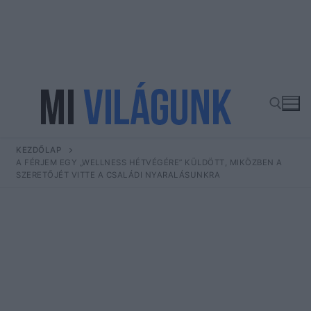
Ugrás
a
tartalomra
KEZDŐLAP
Keresése:
A FÉRJEM EGY „WELLNESS HÉTVÉGÉRE” KÜLDÖTT, MIKÖZBEN A
SZERETŐJÉT VITTE A CSALÁDI NYARALÁSUNKRA