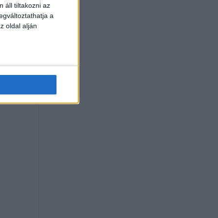
áll tiltakozni az
án
egváltoztathatja a
z oldal alján
ossága