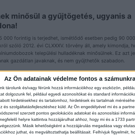
nek minősül a gyűjtögetés, ugyanis a
jdona!
5 000 forintig is terjedhet, ismétlődő esetben pedig 90 00
król szóló 2012. évi CLXXXV. törvény áll, amely kimondja, 
niumdobozok települési hulladéknak minősülnek. Ez azt jel
anak gazdátlan javaknak, és nem gyűjthetők szabadon.
Az Ön adatainak védelme fontos a számunkr
nk tárolunk és/vagy férünk hozzá információkhoz egy eszközön, példáu
t dolgozunk fel, például egyedi azonosítókat és standard információk
abott hirdetésekhez és tartalomhoz, hirdetések és tartalmak méréséhe
és szolgáltatásfejlesztéshez küld.
Az Ön engedélyével mi és a partne
ése alapján
a gyűjtőedénybe helyezett hulladék addig az a
dszerrel szerzett pontos geolokációs adatokat és azonosítási informác
megfelelő helyre kattintva hozzájárulhat ahhoz, hogy mi és a 1733 partne
dékgazdálkodási közszolgáltatást végző társaság vagy ann
 végezzünk. Másik lehetőségként a hozzájárulás megadása vagy elutasí
elyezett gyűjtőedénybe dobott hulladék ezt követően a
iókhoz juthat, és megváltoztathatja beállításait.
Felhívjuk figyelmét, 