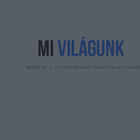
Ugrás
a
tartalomra
KEZDŐLAP
65 EZRES BÍRSÁGOT KAPHAT AKI A KUKÁKB