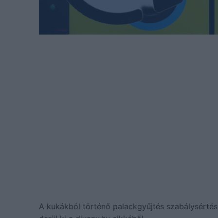
A kukákból történő palackgyűjtés szabálysértésn