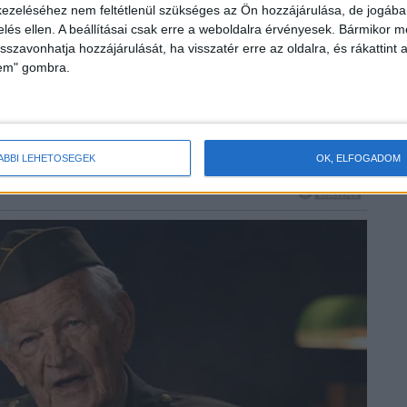
en valaki jogosulatlanul eltávolítja a hulladékot a
ezeléséhez nem feltétlenül szükséges az Ön hozzájárulása, de jogában 
zabálysértésnek minősül
, amely a 2012. évi II. törvény alapj
zelés ellen. A beállításai csak erre a weboldalra érvényesek. Bármikor m
ga után.
isszavonhatja hozzájárulását, ha visszatér erre az oldalra, és rákattint a
lem" gombra.
sszege 32 500 forint. A tulajdon elleni szabálysértés súly
agy közmunkára is ítélheti az elkövetőt.
ÁBBI LEHETŐSÉGEK
OK, ELFOGADOM