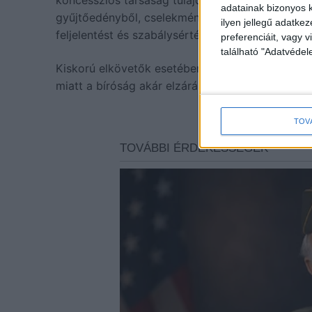
koncessziós társaság tulajdonává válik. Amennyib
adatainak bizonyos k
gyűjtőedényből, cselekménye
tulajdon elleni s
ilyen jellegű adatke
feljelentést és szabálysértési eljárást vonhat ma
preferenciáit, vagy v
található "Adatvéde
Kiskorú elkövetők esetében a bírság maximális ö
miatt a bíróság akár elzárásra, pénzbüntetésre v
TOV