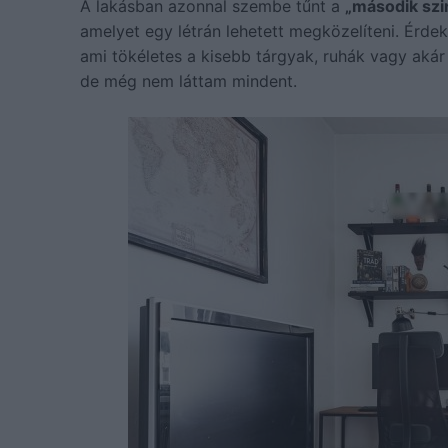
A lakásban azonnal szembe tűnt a
„második szi
amelyet egy létrán lehetett megközelíteni. Érde
ami tökéletes a kisebb tárgyak, ruhák vagy aká
de még nem láttam mindent.