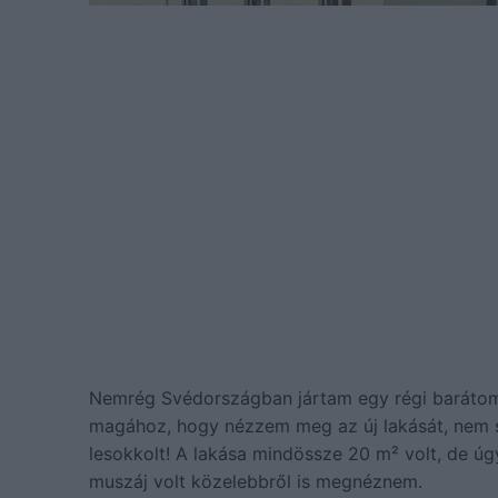
Nemrég Svédországban jártam egy régi barátomn
magához, hogy nézzem meg az új lakását, nem sz
lesokkolt! A lakása mindössze 20 m² volt, de úgy
muszáj volt közelebbről is megnéznem.