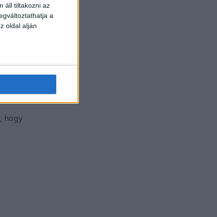
áll tiltakozni az
egváltoztathatja a
z oldal alján
, hogy
n