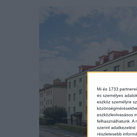
Mi és 1733 partnerei
és személyes adatoka
eszköz személyre sz
közönségmérésekhez 
eszközleolvasásos mó
felhasználhatunk. A 
szerint adatkezelést
részletesebb informác