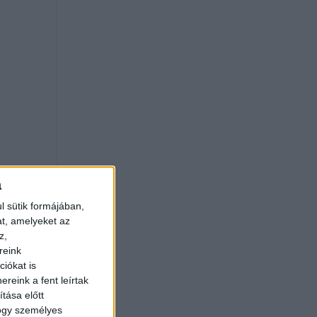
a
l sütik formájában,
at, amelyeket az
z,
reink
iókat is
reink a fent leírtak
tása előtt
hogy személyes