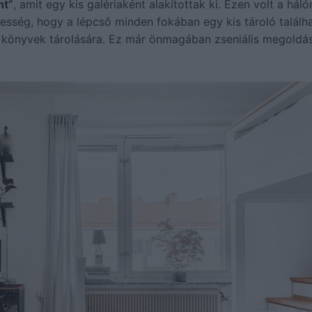
nt”
, amit egy kis galériaként alakítottak ki. Ezen volt a háló
kesség, hogy a lépcső minden fokában egy kis tároló találha
r könyvek tárolására. Ez már önmagában zseniális megoldás