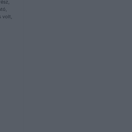
rész,
tó,
 volt,