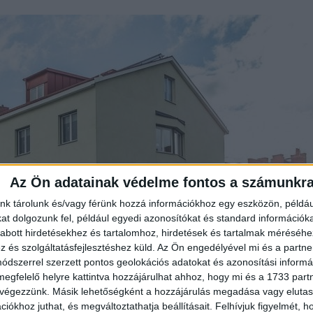
Az Ön adatainak védelme fontos a számunkr
nk tárolunk és/vagy férünk hozzá információkhoz egy eszközön, példáu
t dolgozunk fel, például egyedi azonosítókat és standard információk
abott hirdetésekhez és tartalomhoz, hirdetések és tartalmak méréséhe
és szolgáltatásfejlesztéshez küld.
Az Ön engedélyével mi és a partne
dszerrel szerzett pontos geolokációs adatokat és azonosítási informác
megfelelő helyre kattintva hozzájárulhat ahhoz, hogy mi és a 1733 partne
 végezzünk. Másik lehetőségként a hozzájárulás megadása vagy elutasí
iókhoz juthat, és megváltoztathatja beállításait.
Felhívjuk figyelmét, 