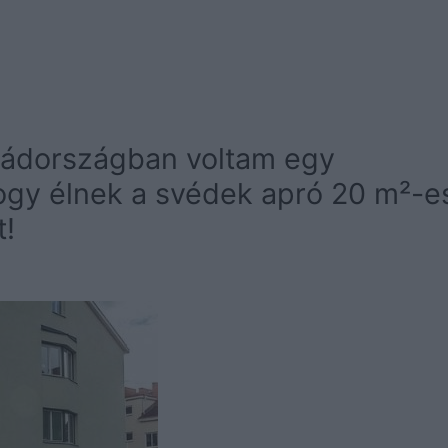
vádországban voltam egy
gy élnek a svédek apró 20 m²-e
t!