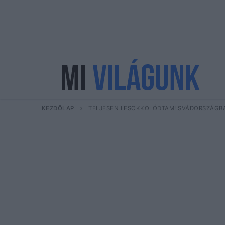
Ugrás
a
tartalomra
KEZDŐLAP
TELJESEN LESOKKOLÓDTAM! SVÁDORSZÁGBA