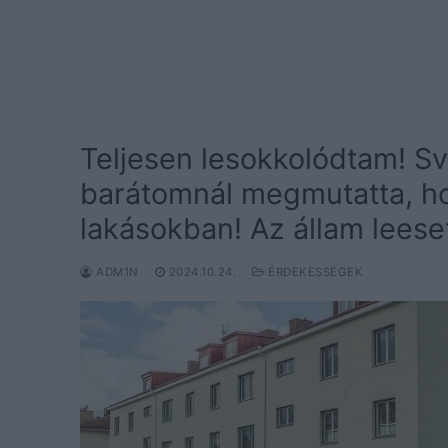
Teljesen lesokkolódtam! S
barátomnál megmutatta, ho
lakásokban! Az állam leese
ADM1N
2024.10.24.
ÉRDEKESSÉGEK