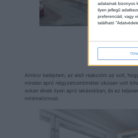
adatainak bizonyos k
ilyen jellegű adatke
preferenciáit, vagy v
található "Adatvéde
TOV
Amikor beléptem, az első reakcióm az volt, ho
minden apró négyzetcentiméter okosan volt kih
sokan élnek ilyen apró lakásokban, és ez teljesen
minimalizmust.