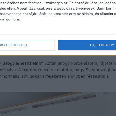
ezeléséhez nem feltétlenül szükséges az Ön hozzájárulása, de jogában 
zelés ellen. A beállításai csak erre a weboldalra érvényesek. Bármikor m
isszavonhatja hozzájárulását, ha visszatér erre az oldalra, és rákattint a
lem" gombra.
ÁBBI LEHETŐSÉGEK
OK, ELFOGADOM
gy
„Hogy lehet itt élni?”
Aztán ahogy körbenéztem, rájöttem
asználva. A barátom nevetve mutatta, hogy Svédországba
 normális, sőt, sokan kifejezetten előnyben részesítik a